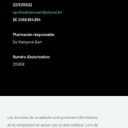
02/5135502
apotheekdansaert@skynet.be
BE 0458.664.894
Pharmacien responsable
:
De Vlamynck Bart
Numéro d'autorisation:
210858
Les données de ce website sont purement informatives
et ne remplacent en aucun cas un avis médical. Lors de