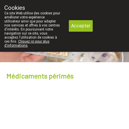
est pour nous un très grand valeur. C'est pourquoi nous n' envoyons 
Cookies
Pharmacie Dansaert
Ce site Web utilise des cookies pour
02/5135502
améliorer votre expérience
utilisateur ainsi que pour adapter
Accepter
nos services et offres à vos centres
d'intérêts. En poursuivant votre
navigation sur ce site, vous
acceptez l'utilisation de cookies à
ces fins.
Cliquez ici pour plus
Aujourd'hui
A présent
fermé
d'informations
.
Médicaments périmés