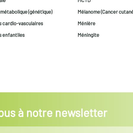
 métabolique (génétique)
Mélanome (Cancer cutané
s cardio-vasculaires
Ménière
s enfantiles
Méningite
us à notre newsletter