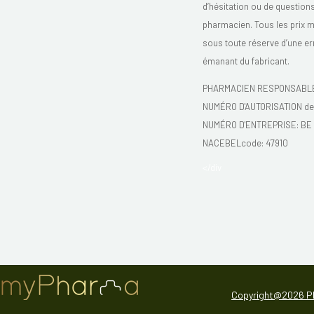
d’hésitation ou de question
pharmacien. Tous les prix 
sous toute réserve d’une er
émanant du fabricant.
PHARMACIEN RESPONSABLE:
NUMÉRO D'AUTORISATION de 
NUMÉRO D'ENTREPRISE:
BE 
NACEBELcode: 47910
</div
Copyright@2026 P