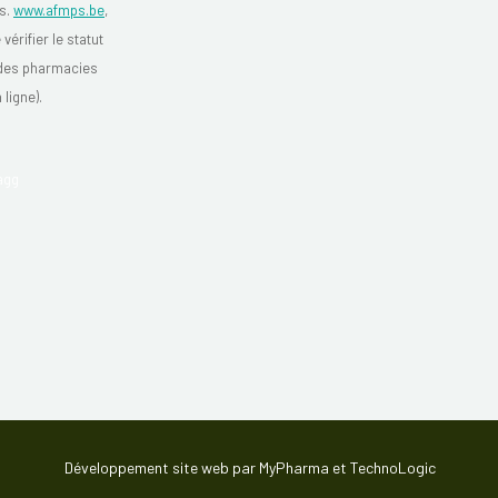
s.
www.afmps.be
,
vérifier le statut
 des pharmacies
 ligne).
Développement site web par MyPharma et TechnoLogic