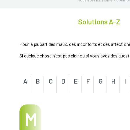
Solutions A-Z
Pour la plupart des maux, des inconforts et des affection
Si quelque chose n'est pas clair ou si vous avez des ques
A
B
C
D
E
F
G
H
I
M