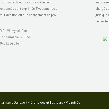
s, consultez toujours votre médecin ou
autorisée
mentionnés sont exprimés TVA comprise et
chargé de 
reur d’édition ou d’un changement de prix
juridique
belges (en
 De Vlamynck Bart
la pharmacie :
210858
0458.664.894
harmacie Dansaert
-
Droits des utilisateurs
-
Vie privée