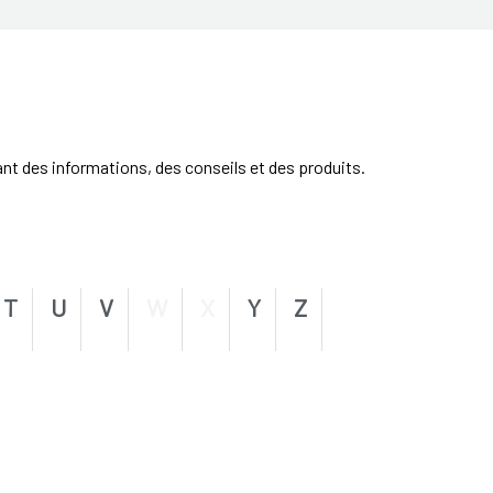
ant des informations, des conseils et des produits.
T
U
V
W
X
Y
Z