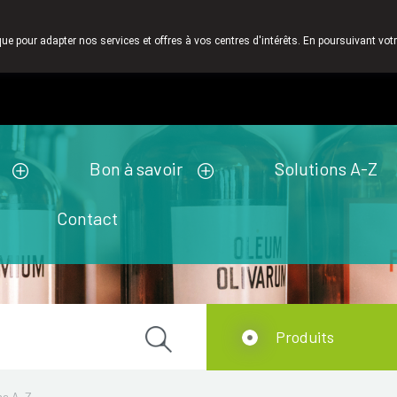
leur. C'est pourquoi nous n' envoyons pas des produits par la poste.
que pour adapter nos services et offres à vos centres d'intérêts. En poursuivant votr
Pharmacie de ga
Aujourd'hui
fermé
Bon à savoir
Solutions A-Z
Contact
Produits
ns A-Z