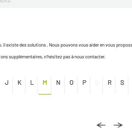
s, il existe des solutions . Nous pouvons vous aider en vous propos
tions supplémentaires, n'hésitez pas à nous contacter.
J
K
L
M
N
O
P
Q
R
S