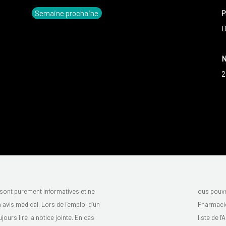
Semaine prochaine
P
D
N
2
sont purement informatives et ne
ous pouve
avis médical. Lors de l’emploi d’un
Pharmacie
urs lire la notice jointe. En cas
liste de l