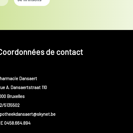
Coordonnées de contact
harmacie Dansaert
ue A. Dansaertstraat 110
000 Bruxelles
2/5135502
potheekdansaert@skynet.be
E 0458.664.894