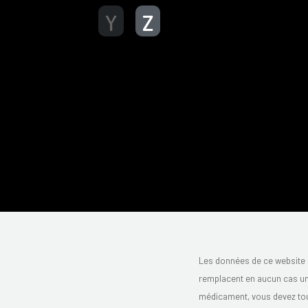
Y
Z
Les données de ce website 
remplacent en aucun cas un 
médicament, vous devez toujo