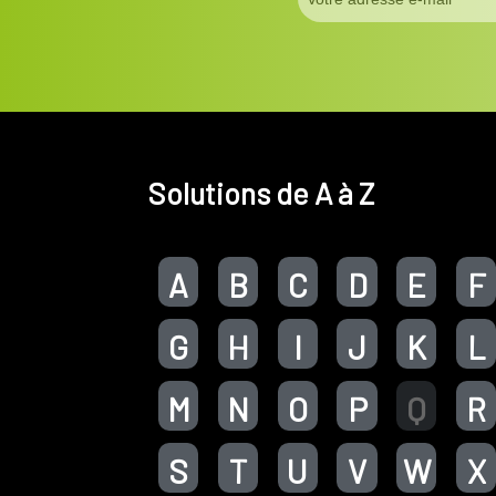
Solutions de A à Z
A
B
C
D
E
F
G
H
I
J
K
L
M
N
O
P
Q
R
S
T
U
V
W
X