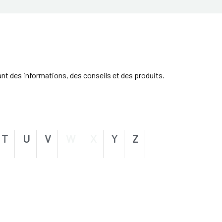
ant des informations, des conseils et des produits.
T
U
V
W
X
Y
Z