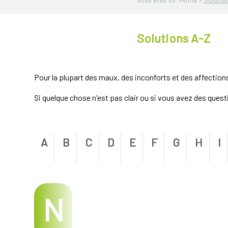
Solutions A-Z
Pour la plupart des maux, des inconforts et des affection
Si quelque chose n'est pas clair ou si vous avez des ques
A
B
C
D
E
F
G
H
I
N