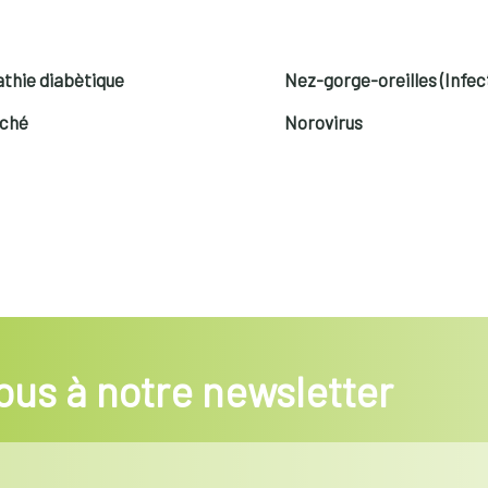
thie diabètique
Nez-gorge-oreilles (Infec
uché
Norovirus
us à notre newsletter