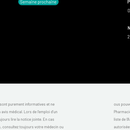
Semaine prochaine
P
D
N
2
sont purement informatives et ne
ous pouve
avis médical. Lors de l’emploi d’un
Pharmacie
urs lire la notice jointe. En cas
liste de l
s, consultez toujours votre médecin ou
autorisée