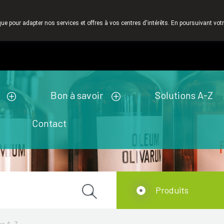
onel est pour nous un très grand valeur. C'est pourquoi nous n' envo
que pour adapter nos services et offres à vos centres d'intérêts. En poursuivant votr
Pharmacie de ga
Aujourd'hui
A présent
fermé
Bon à savoir
Solutions A-Z
Contact
Produits
ns A-Z