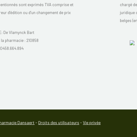
mentionnés sont exprimés TVA comprise et
chargé de 
reur d’édition ou d’un changement de prix
juridique
belges (en
 De Vlamynck Bart
la pharmacie :
210858
0458.664.894
harmacie Dansaert
-
Droits des utilisateurs
-
Vie privée