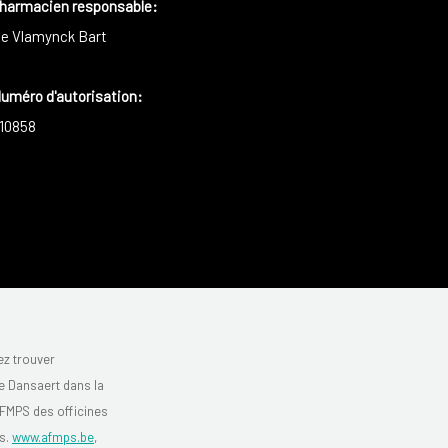
harmacien responsable
:
e Vlamynck Bart
uméro d'autorisation:
10858
z trouver
 Dansaert dans la
'AFMPS des officines
s.
www.afmps.be
,