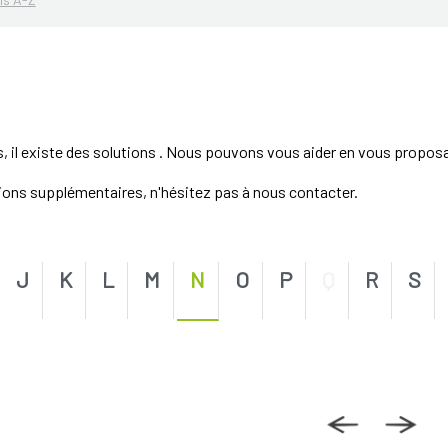
s, il existe des solutions . Nous pouvons vous aider en vous propos
tions supplémentaires, n'hésitez pas à nous contacter.
J
K
L
M
N
O
P
Q
R
S