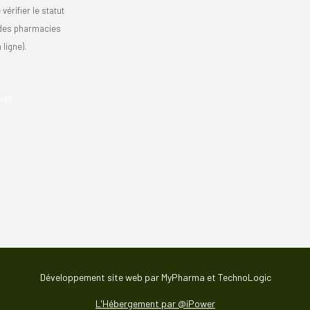
vérifier le statut
 des pharmacies
 ligne).
Développement site web par MyPharma et TechnoLogic
L'Hébergement par @iPower