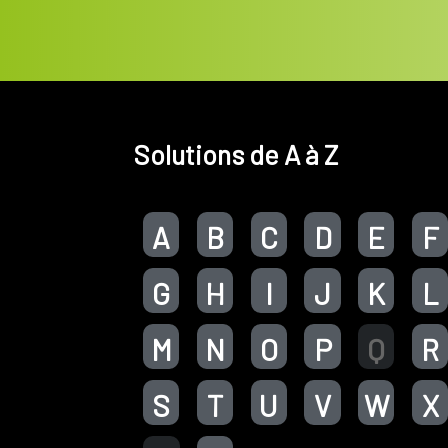
Solutions de A à Z
A
B
C
D
E
F
G
H
I
J
K
L
M
N
O
P
Q
R
S
T
U
V
W
X