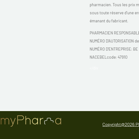
pharmacien. Tous les prix 
sous toute réserve d’une er
émanant du fabricant.
PHARMACIEN RESPONSABLE:
NUMÉRO D'AUTORISATION de 
NUMÉRO D'ENTREPRISE:
BE 
NACEBELcode: 47910
</div
Copyright@2026 P