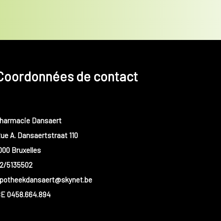
Coordonnées de contact
harmacie Dansaert
ue A. Dansaertstraat 110
000 Bruxelles
2/5135502
potheekdansaert@skynet.be
E 0458.664.894