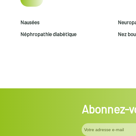
Nausées
Neuropa
Néphropathie diabètique
Nez bo
Abonnez-vo