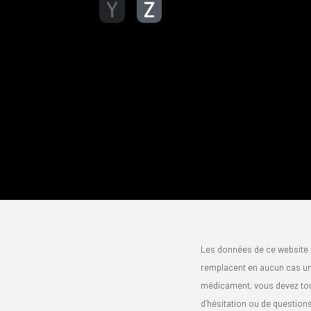
Y
Z
Les données de ce website 
remplacent en aucun cas un 
médicament, vous devez toujo
d’hésitation ou de question