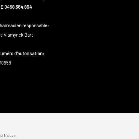
E 0458.664.894
harmacien responsable
:
e Vlamynck Bart
uméro d'autorisation:
10858
z trouver