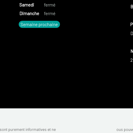
Samedi
fermé
B
Dimanche
fermé
Semaine prochaine
P
D
N
2
sont purement informatives et ne
ous pouve