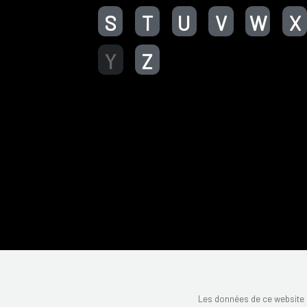
S
T
U
V
W
X
Y
Z
Les données de ce website 