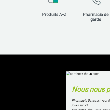
Produits A-Z
Pharmacie de
garde
Nous nous 
Pharmacie Dansaert veut êt
jours sur 7 !
Sur notre site, vous pouv