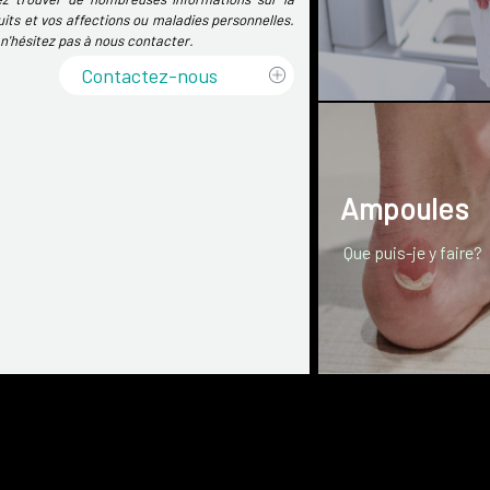
its et vos affections ou maladies personnelles.
 n'hésitez pas à nous contacter.
Contactez-nous
Ampoules
Que puis-je y faire?