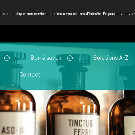
pour nous un très grand valeur. C'est pourquoi nous n' envoyons pas 
que pour adapter nos services et offres à vos centres d'intérêts. En poursuivant votr
Pharmacie de ga
Aujourd'hui
A présent
fermé
Bon à savoir
Solutions A-Z
Contact