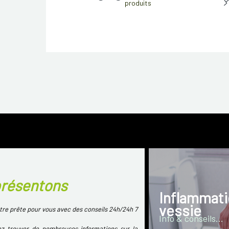
produits
présentons
Inflammati
vessie
re prête pour vous avec des conseils 24h/24h 7
Info & conseils...
ez trouver de nombreuses informations sur la