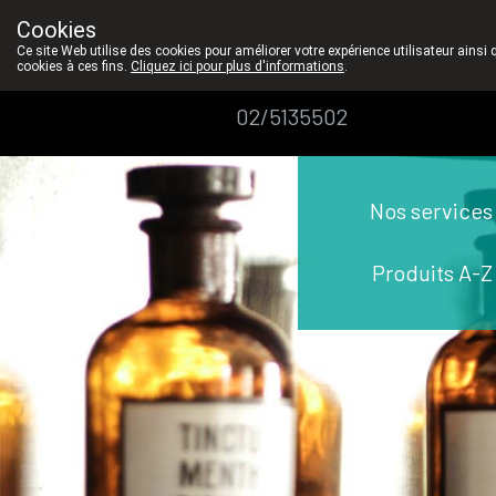
Le contat personel est 
Cookies
Pharmacie
Ce site Web utilise des cookies pour améliorer votre expérience utilisateur ainsi 
cookies à ces fins.
Cliquez ici pour plus d'informations
.
Dansaert
02/5135502
Nos services
Produits A-Z