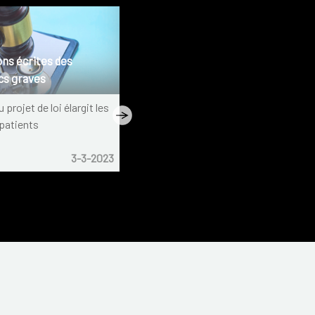
ons écrites des
cs graves
projet de loi élargit les
 patients
3-3-2023
Flash info
2-12-2022