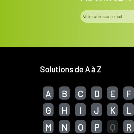
Solutions de A à Z
A
B
C
D
E
F
G
H
I
J
K
L
M
N
O
P
Q
R