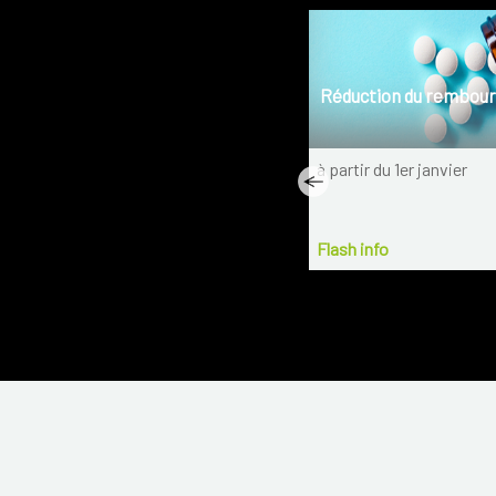
Blessure musculaire
Réduction du rembou
Que faire si vous avez subi une
à partir du 1er janvier
blessure musculaire ?
Flash info
15-7-2021
Flash info