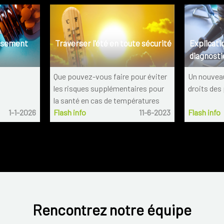
rsement
Traverser l'été en toute sécurité
Explicati
diagnosti
Que pouvez-vous faire pour éviter
Un nouveau 
les risques supplémentaires pour
droits des
la santé en cas de températures
1-1-2026
Flash info
11-6-2023
Flash info
élevées ?
Rencontrez notre équipe