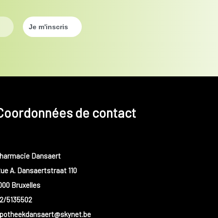
Coordonnées de contact
harmacie Dansaert
ue A. Dansaertstraat 110
000 Bruxelles
2/5135502
potheekdansaert@skynet.be