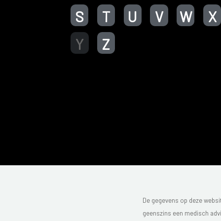
S
T
U
V
W
X
Y
Z
De gegevens op deze website
geenszins een medisch advie