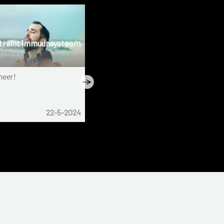
 traint immuunsysteem
Veilig de zomer door
meer!
Wat kan je doen om extra
gezondheidsrisico's te vermijden
bij hoge temperaturen...
22-5-2024
Nieuws
11-6-2023