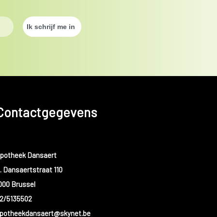
Contactgegevens
potheek Dansaert
. Dansaertstraat 110
000 Brussel
2/5135502
potheekdansaert@skynet.be