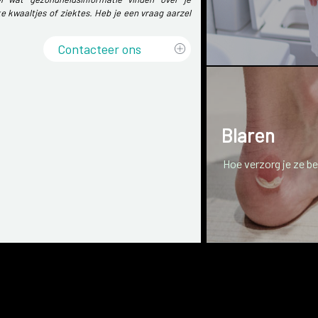
e kwaaltjes of ziektes. Heb je een vraag aarzel
Contacteer ons
Blaren
Hoe verzorg je ze b