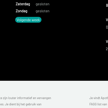
Zaterdag
gesloten
B
Zondag
gesloten
Volgende week
V
D
V
2
 zijn louter informatief en vervangen
Je vindt Apot
s. Je dient bij het gebruik van
FAGG list van