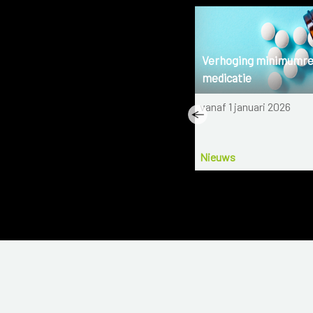
Spierletsel
Verhoging minimumr
medicatie
Wat moet je doen als je een
vanaf 1 januari 2026
spierletsel hebt opgelopen?
Nieuws
15-7-2021
Nieuws