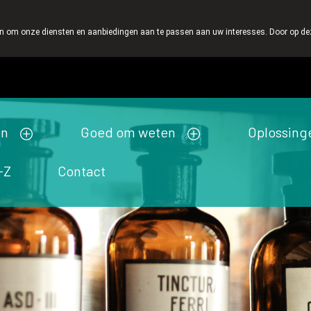
eer belangrijk, vandaar dat wij geen producten verzenden per post.
 om onze diensten en aanbiedingen aan te passen aan uw interesses. Door op deze w
Wachtdienst
Vandaag
open tot 19u00
en
Goed om weten
Oplossing
-Z
Contact