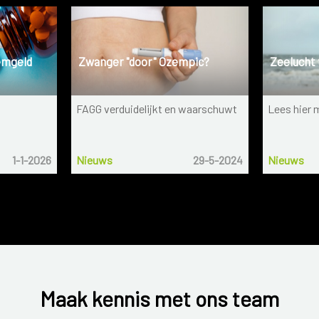
emgeld
Zwanger "door" Ozempic?
Zeelucht
FAGG verduidelijkt en waarschuwt
Lees hier 
1-1-2026
Nieuws
29-5-2024
Nieuws
Maak kennis met ons team