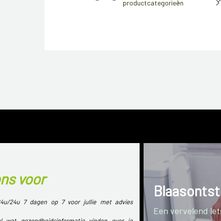
productcategorieën
ons voor
Blaasontst
4u/24u 7 dagen op 7 voor jullie met advies
Een vervelend iets
l wat gezondheidsinformatie vinden over je