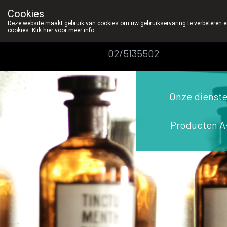
We vinden persoonlijk contact in de apotheek z
Cookies
Apotheek
Deze website maakt gebruik van cookies om uw gebruikservaring te verbeteren en
cookies.
Klik hier voor meer info
.
Dansaert
02/5135502
Onze dienst
Producten A