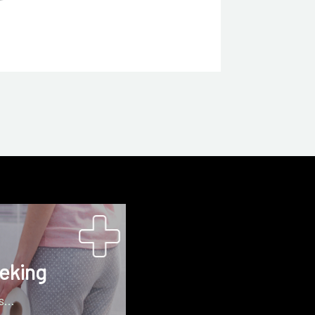
eking
...