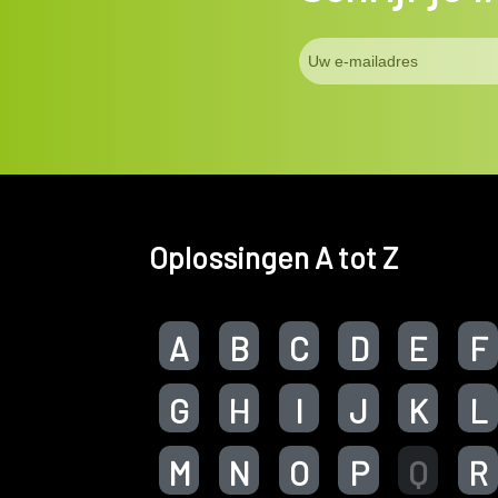
Oplossingen A tot Z
A
B
C
D
E
F
G
H
I
J
K
L
M
N
O
P
Q
R