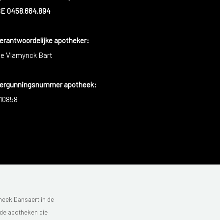
E 0458.664.894
erantwoordelijke apotheker:
e Vlamynck Bart
ergunningsnummer apotheek:
10858
heek Dansaert in de
 de apotheken die