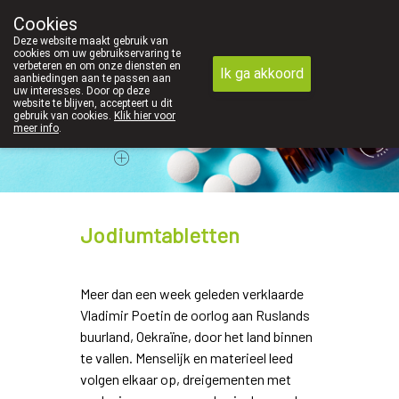
We vinden persoonlijk contact in de apotheek zeer belangrijk, 
Cookies
Apotheek Dansaert
Deze website maakt gebruik van
02/5135502
cookies om uw gebruikservaring te
verbeteren en om onze diensten en
Ik ga akkoord
aanbiedingen aan te passen aan
uw interesses. Door op deze
website te blijven, accepteert u dit
gebruik van cookies.
Klik hier voor
meer info
.
Vandaag
Nu
gesloten
Jodiumtabletten
Meer dan een week geleden verklaarde
Vladimir Poetin de oorlog aan Ruslands
buurland, Oekraïne, door het land binnen
te vallen. Menselijk en materieel leed
volgen elkaar op, dreigementen met