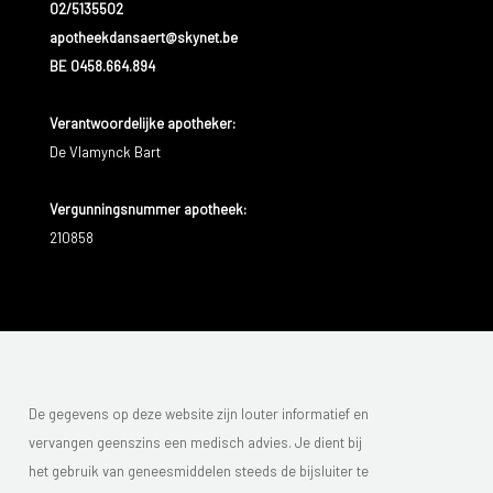
02/5135502
apotheekdansaert@skynet.be
BE 0458.664.894
Verantwoordelijke apotheker:
De Vlamynck Bart
Vergunningsnummer apotheek:
210858
De gegevens op deze website zijn louter informatief en
vervangen geenszins een medisch advies. Je dient bij
het gebruik van geneesmiddelen steeds de bijsluiter te