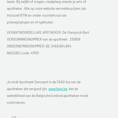
lezen. Bij twijfel of vragen, raadpleeg steeds je arts of
apotheker. Alle op onze website vermelde prijzen zijn
inclusief BTW en onder voorbehoud van
prijswijzigingen en of typfouten.
VERANTWOORDELIJKE APOTHEKER: De Vlamynck Bart
VERGUNNINGSNUMMER van de apotheek :
210858
ONDERNEMINGSNUMMER:
BE 0458.664.894
NACEBELcode: 47910
>
Je vindt Apotheek Dansaert in de FAGG list van de
apotheken die vergund zijn.
www.fagg.be
, dat de
wettelikheid van de Belgische (online) apotheken moet
controleren.