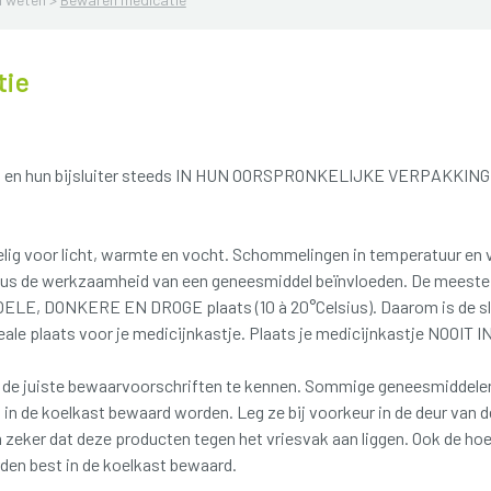
tie
n en hun bijsluiter steeds IN HUN OORSPRONKELIJKE VERPAKKING 
lig voor licht, warmte en vocht. Schommelingen in temperatuur en 
dus de werkzaamheid van een geneesmiddel beïnvloeden. De meest
ELE, DONKERE EN DROGE plaats (10 à 20°Celsius). Daarom is de sl
ideale plaats voor je medicijnkastje. Plaats je medicijnkastje NOO
m de juiste bewaarvoorschriften te kennen. Sommige geneesmiddelen 
 in de koelkast bewaard worden. Leg ze bij voorkeur in de deur van d
 zeker dat deze producten tegen het vriesvak aan liggen. Ook de hoe
den best in de koelkast bewaard.