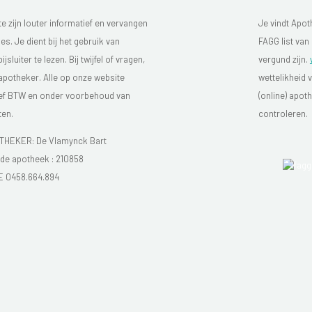
 zijn louter informatief en vervangen
Je vindt Apot
s. Je dient bij het gebruik van
FAGG list van
luiter te lezen. Bij twijfel of vragen,
vergund zijn.
 apotheker. Alle op onze website
wettelikheid 
sief BTW en onder voorbehoud van
(online) apo
ten.
controleren.
HEKER: De Vlamynck Bart
e apotheek :
210858
E 0458.664.894