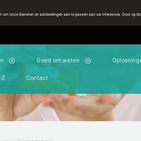
 vandaar dat wij geen producten verzenden per post.
 om onze diensten en aanbiedingen aan te passen aan uw interesses. Door op deze w
Wachtdienst
Vandaag
gesloten
en
Goed om weten
Oplossing
-Z
Contact
 weten
>
Bewaren medicatie