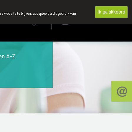
Ik ga akkoord
ebsite te blijven, accepteert u dit gebruik van
Aanmelden
FR
en A-Z