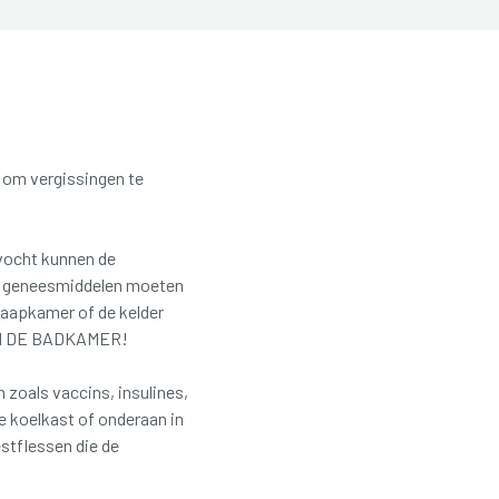
om vergissingen te
vocht kunnen de
e geneesmiddelen moeten
aapkamer of de kelder
IT IN DE BADKAMER!
zoals vaccins, insulines,
e koelkast of onderaan in
stflessen die de