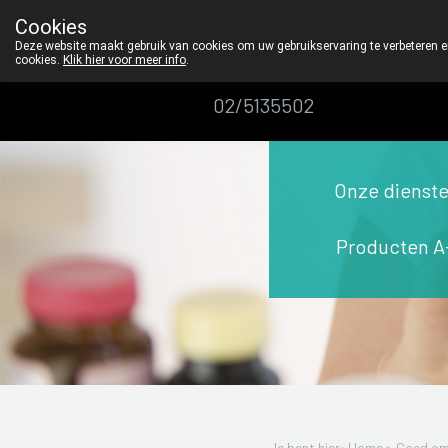
We vinden persoonlijk contact in de apotheek zeer belangrijk,
Cookies
Apotheek
Deze website maakt gebruik van cookies om uw gebruikservaring te verbeteren en
cookies.
Klik hier voor meer info
.
Dansaert
02/5135502
Onze dienst
Producten A
Je bent hier: Home >
Goed om