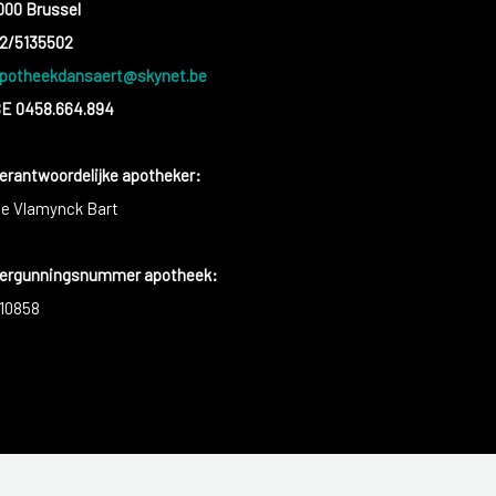
000 Brussel
2/5135502
potheekdansaert@skynet.be
E 0458.664.894
erantwoordelijke apotheker:
e Vlamynck Bart
ergunningsnummer apotheek:
10858