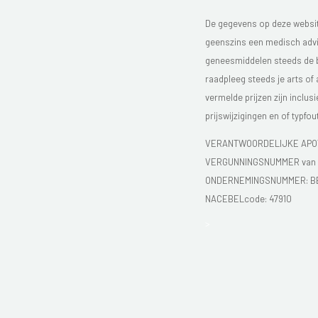
De gegevens op deze website
geenszins een medisch advie
geneesmiddelen steeds de bijs
raadpleeg steeds je arts of
vermelde prijzen zijn inclu
prijswijzigingen en of typfou
VERANTWOORDELIJKE APOT
VERGUNNINGSNUMMER van d
ONDERNEMINGSNUMMER:
B
NACEBELcode: 47910
>