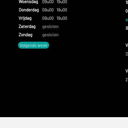
Woensdag
09u00
19u00
1
Donderdag
09u00
19u00
0
Vrijdag
09u00
19u00
a
Zaterdag
gesloten
B
Zondag
gesloten
Volgende week
V
D
V
2