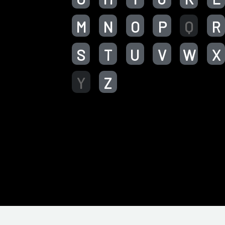
M
N
O
P
Q
R
S
T
U
V
W
X
Y
Z