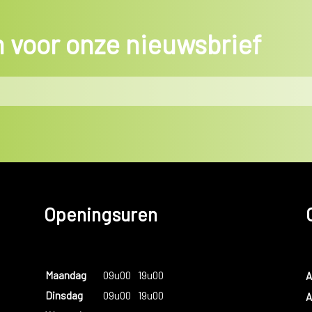
in voor onze nieuwsbrief
Openingsuren
Maandag
09u00
19u00
A
Dinsdag
09u00
19u00
A