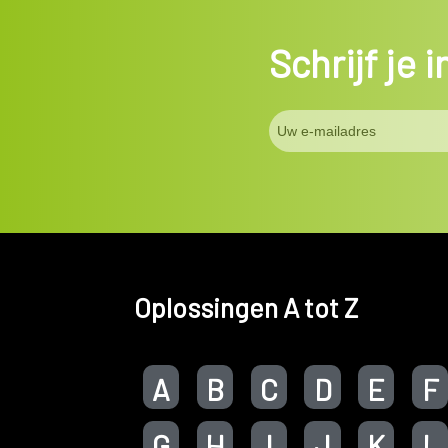
Schrijf je 
Oplossingen A tot Z
A
B
C
D
E
F
G
H
I
J
K
L