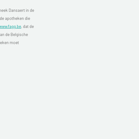
heek Dansaert in de
 de apotheken die
www.fagg.be
, dat de
van de Belgische
theken moet