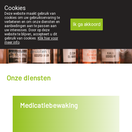
We vinden persoonlijk contact in de apotheek 
Cookies
Apotheek Dansaert
Deze website maakt gebruik van
02/5135502
cookies om uw gebruikservaring te
verbeteren en om onze diensten en
Ik ga akkoord
aanbiedingen aan te passen aan
uw interesses. Door op deze
website te blijven, accepteert u dit
gebruik van cookies.
Klik hier voor
meer info
.
Vandaag
gesloten
Onze diensten
Medicatiebewaking