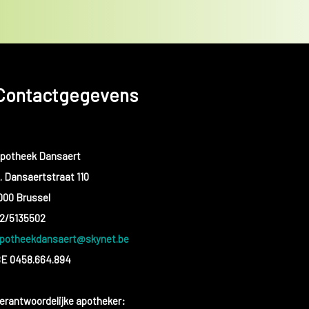
Contactgegevens
potheek Dansaert
. Dansaertstraat 110
000 Brussel
2/5135502
potheekdansaert@skynet.be
E 0458.664.894
erantwoordelijke apotheker: