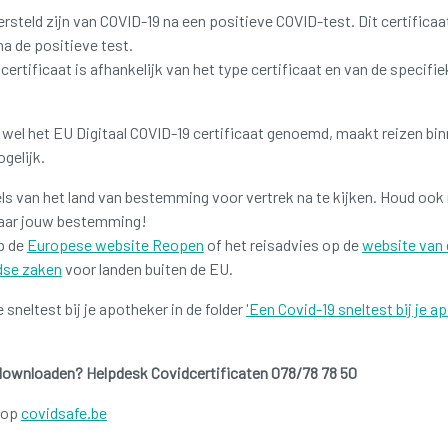
steld zijn van COVID-19 na een positieve COVID-test. Dit certificaa
na de positieve test.
certificaat is afhankelijk van het type certificaat en van de specifie
 wel het EU Digitaal COVID-19 certificaat genoemd, maakt reizen bi
ogelijk.
els van het land van bestemming voor vertrek na te kijken. Houd ook
naar jouw bestemming!
p de
Europese website Reopen
of het reisadvies op de
website van 
dse zaken
voor landen buiten de EU.
sneltest bij je apotheker in de folder
'Een Covid-19 sneltest bij je a
 downloaden? Helpdesk Covidcertificaten 078/78 78 50
o op
covidsafe.be