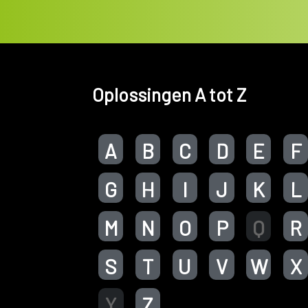
Oplossingen A tot Z
A
B
C
D
E
F
G
H
I
J
K
L
M
N
O
P
Q
R
S
T
U
V
W
X
Y
Z