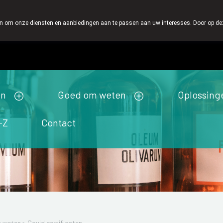
eer belangrijk, vandaar dat wij geen producten verzenden per post.
 om onze diensten en aanbiedingen aan te passen aan uw interesses. Door op deze w
Wachtdienst
Vandaag
gesloten
en
Goed om weten
Oplossing
-Z
Contact
 weten
>
Covid certificaten