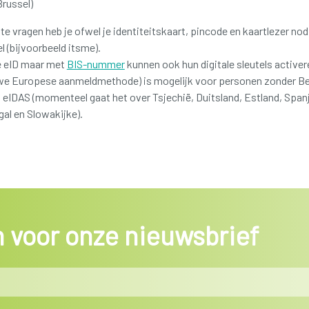
Brussel)
 te vragen heb je ofwel je identiteitskaart, pincode en kaartlezer no
l (bijvoorbeeld itsme).
e eID maar met
BIS-nummer
kunnen ook hun digitale sleutels active
we Europese aanmeldmethode) is mogelijk voor personen zonder Be
j eIDAS (momenteel gaat het over Tsjechië, Duitsland, Estland, Spanje
al en Slowakijke).
in voor onze nieuwsbrief