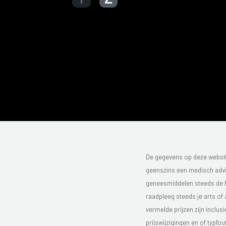
De gegevens op deze website
geenszins een medisch advie
geneesmiddelen steeds de bijs
raadpleeg steeds je arts of
vermelde prijzen zijn inclu
prijswijzigingen en of typfou