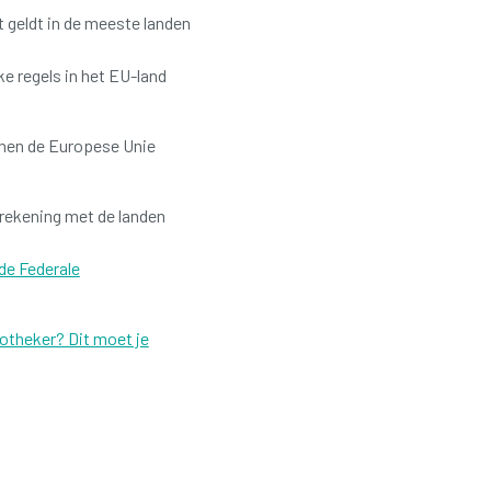
t geldt in de meeste landen
ke regels in het EU-land
nnen de Europese Unie
 rekening met de landen
de Federale
potheker? Dit moet je