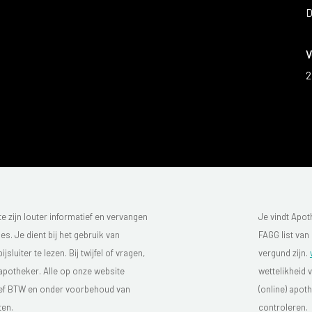
D
V
2
 zijn louter informatief en vervangen
Je vindt Apot
s. Je dient bij het gebruik van
FAGG list van
luiter te lezen. Bij twijfel of vragen,
vergund zijn.
 apotheker. Alle op onze website
wettelikheid 
sief BTW en onder voorbehoud van
(online) apo
ten.
controleren.