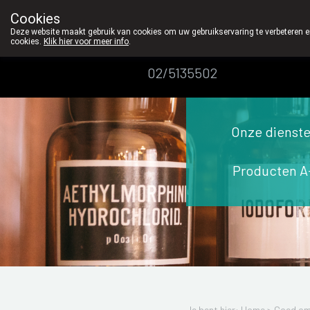
We vinden persoonlijk contact in de apotheek z
Cookies
Apotheek
Deze website maakt gebruik van cookies om uw gebruikservaring te verbeteren en
cookies.
Klik hier voor meer info
.
Dansaert
02/5135502
Onze dienst
Producten A
Je bent hier: Home >
Goed om