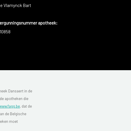
e Vlamynck Bart
ergunningsnummer apotheek:
10858
heek Dansaert in de
 de apotheken die
www.fagg.be
, dat de
van de Belgische
theken moet