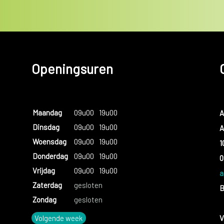
Openingsuren
Maandag
09u00
19u00
A
Dinsdag
09u00
19u00
A
Woensdag
09u00
19u00
1
Donderdag
09u00
19u00
0
Vrijdag
09u00
19u00
a
Zaterdag
gesloten
B
Zondag
gesloten
Volgende week
V