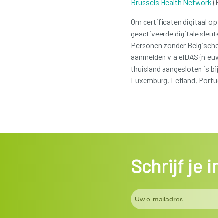
Brussels Health Network
(
Om certificaten digitaal op
geactiveerde digitale sleute
Personen zonder Belgisch
aanmelden via eIDAS (nieu
thuisland aangesloten is bi
Luxemburg, Letland, Portug
Schrijf je 