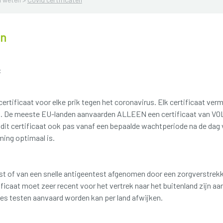
en
:
ertificaat voor elke prik tegen het coronavirus. Elk certificaat ver
at. De meeste EU-landen aanvaarden ALLEEN een certificaat van VO
it certificaat ook pas vanaf een bepaalde wachtperiode na de dag v
ing optimaal is.
st of van een snelle antigeentest afgenomen door een zorgverstrekk
tificaat moet zeer recent voor het vertrek naar het buitenland zijn 
pes testen aanvaard worden kan per land afwijken.