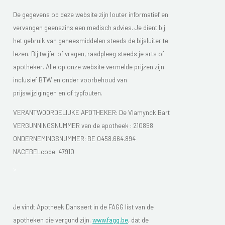
De gegevens op deze website zijn louter informatief en
vervangen geenszins een medisch advies. Je dient bij
het gebruik van geneesmiddelen steeds de bijsluiter te
lezen. Bij twijfel of vragen, raadpleeg steeds je arts of
apotheker. Alle op onze website vermelde prijzen zijn
inclusief BTW en onder voorbehoud van
prijswijzigingen en of typfouten.
VERANTWOORDELIJKE APOTHEKER: De Vlamynck Bart
VERGUNNINGSNUMMER van de apotheek :
210858
ONDERNEMINGSNUMMER:
BE 0458.664.894
NACEBELcode: 47910
>
Je vindt Apotheek Dansaert in de FAGG list van de
apotheken die vergund zijn.
www.fagg.be
, dat de