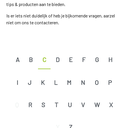
tips & producten aan te bieden.
Is er iets niet duidelijk of heb je bijkomende vragen, aarzel
niet om ons te contacteren.
A
B
C
D
E
F
G
H
I
J
K
L
M
N
O
P
Q
R
S
T
U
V
W
X
Y
Z