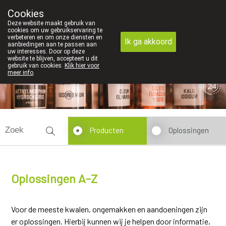
We vinden persoonlijk contact in de apotheek zeer belangri
Cookies
Apotheek Dansaert
Deze website maakt gebruik van
02/5135502
cookies om uw gebruikservaring te
verbeteren en om onze diensten en
Ik ga akkoord
aanbiedingen aan te passen aan
uw interesses. Door op deze
website te blijven, accepteert u dit
gebruik van cookies.
Klik hier voor
meer info
.
Vandaag
Nu
gesloten
Producten
Oplossingen
Oplossingen A-Z
Voor de meeste kwalen, ongemakken en aandoeningen zijn
er oplossingen. Hierbij kunnen wij je helpen door informatie,