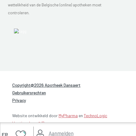
wettelikheid van de Belgische (online) apotheken moet
controleren.
Copyright@2026 Apotheek Dansaert
-
Gebruikersrechten
-
Privacy
Website ontwikkeld door
MyPharma
en
TechnoLogic
Hosting door @iPower
Aanmelden
FR