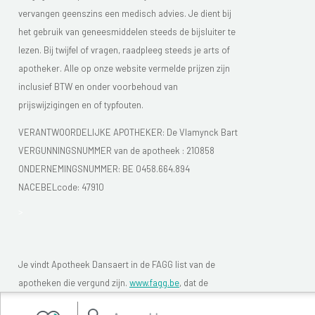
vervangen geenszins een medisch advies. Je dient bij
het gebruik van geneesmiddelen steeds de bijsluiter te
lezen. Bij twijfel of vragen, raadpleeg steeds je arts of
apotheker. Alle op onze website vermelde prijzen zijn
inclusief BTW en onder voorbehoud van
prijswijzigingen en of typfouten.
VERANTWOORDELIJKE APOTHEKER: De Vlamynck Bart
VERGUNNINGSNUMMER van de apotheek :
210858
ONDERNEMINGSNUMMER:
BE 0458.664.894
NACEBELcode: 47910
>
Je vindt Apotheek Dansaert in de FAGG list van de
apotheken die vergund zijn.
www.fagg.be
, dat de
wettelikheid van de Belgische (online) apotheken moet