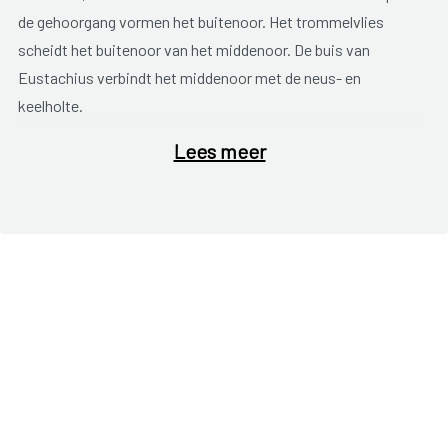
de gehoorgang vormen het buitenoor. Het trommelvlies
scheidt het buitenoor van het middenoor. De buis van
Eustachius verbindt het middenoor met de neus- en
keelholte.
Lees meer
Een
middenoorontsteking
start meestal met een
verkoudheid. Het slijmvlies van de neus -en keelholte zwelt
op en hierdoor kan de buis van Eustachius (dit is de
verbinding tussen het middenoor en de neus- en keelholte)
verstopt raken. Het middenoor wordt dan afgesloten.
Virussen en bacteriën krijgen nu de vrije hand. Zo kan er een
ontsteking ontstaan. Dit geeft meestal koorts en ophoping
van vocht. Als het vocht niet weg kan omdat de buis van
Eustachius verstopt zit, komt er druk op het trommelvlies.
Dit is pijnlijk. Soms breekt het trommelvlies open en loopt
het ontstekingsvocht naar buiten. De pijn verdwijnt en het