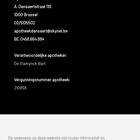
A. Dansaertstraat 110
1000 Brussel
02/5135502
apotheekdansaert@skynet.be
BE 0458.664.894
Verantwoordelijke apotheker:
De Vlamynck Bart
Vergunningsnummer apotheek:
210858
De gegevens op deze website zijn louter informatief en