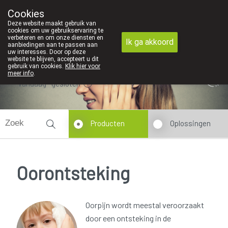
de apotheek zeer belangrijk, vandaar dat wij geen producten verzend
Cookies
Apotheek Dansaert
Deze website maakt gebruik van
02/5135502
cookies om uw gebruikservaring te
verbeteren en om onze diensten en
Ik ga akkoord
aanbiedingen aan te passen aan
uw interesses. Door op deze
website te blijven, accepteert u dit
gebruik van cookies.
Klik hier voor
meer info
.
Vandaag
gesloten
Producten
Oplossingen
Oorontsteking
Oorpijn wordt meestal veroorzaakt
door een ontsteking in de