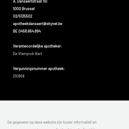
A. Dansaertstraat 110
1000 Brussel
02/5135502
apotheekdansaert@skynet.be
BE 0458.664.894
Verantwoordelijke apotheker:
De Vlamynck Bart
Vergunningsnummer apotheek:
210858
De gegevens op deze website zijn louter informatief en