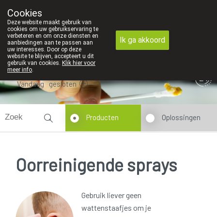
ijk contact in de apotheek zeer belangrijk, vandaar dat wij geen p
Cookies
Apotheek Dansaert
Deze website maakt gebruik van
02/5135502
cookies om uw gebruikservaring te
verbeteren en om onze diensten en
Ik ga akkoord
aanbiedingen aan te passen aan
uw interesses. Door op deze
website te blijven, accepteert u dit
gebruik van cookies.
Klik hier voor
meer info
.
Vandaag
gesloten
Producten
Oplossingen
Oorreinigende sprays
Gebruik liever geen
wattenstaafjes om je