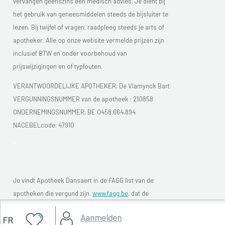
vervangen geenszins een medisch advies. Je dient bij
het gebruik van geneesmiddelen steeds de bijsluiter te
lezen. Bij twijfel of vragen, raadpleeg steeds je arts of
apotheker. Alle op onze website vermelde prijzen zijn
inclusief BTW en onder voorbehoud van
prijswijzigingen en of typfouten.
VERANTWOORDELIJKE APOTHEKER: De Vlamynck Bart
VERGUNNINGSNUMMER van de apotheek :
210858
ONDERNEMINGSNUMMER:
BE 0458.664.894
NACEBELcode: 47910
>
Je vindt Apotheek Dansaert in de FAGG list van de
apotheken die vergund zijn.
www.fagg.be
, dat de
wettelikheid van de Belgische (online) apotheken moet
Aanmelden
FR
controleren.