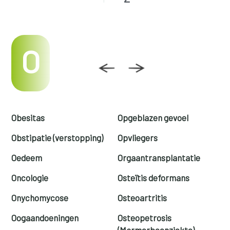
O
Obesitas
Opgeblazen gevoel
Obstipatie (verstopping)
Opvliegers
Oedeem
Orgaantransplantatie
Oncologie
Osteïtis deformans
Onychomycose
Osteoartritis
Oogaandoeningen
Osteopetrosis
(Marmerbeenziekte)