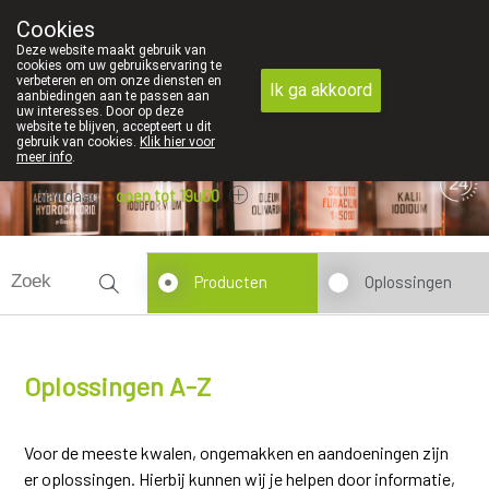
We vinden persoonlijk contact in de apotheek zeer belangrijk, vanda
Cookies
Apotheek Dansaert
Deze website maakt gebruik van
02/5135502
cookies om uw gebruikservaring te
verbeteren en om onze diensten en
Ik ga akkoord
aanbiedingen aan te passen aan
uw interesses. Door op deze
website te blijven, accepteert u dit
gebruik van cookies.
Klik hier voor
meer info
.
Vandaag
open tot 19u00
Producten
Oplossingen
Oplossingen A-Z
Voor de meeste kwalen, ongemakken en aandoeningen zijn
er oplossingen. Hierbij kunnen wij je helpen door informatie,