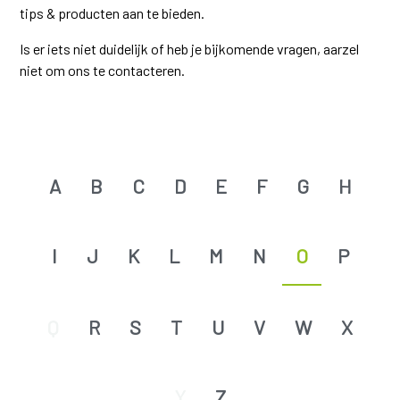
tips & producten aan te bieden.
Is er iets niet duidelijk of heb je bijkomende vragen, aarzel
niet om ons te contacteren.
A
B
C
D
E
F
G
H
I
J
K
L
M
N
O
P
Q
R
S
T
U
V
W
X
Y
Z