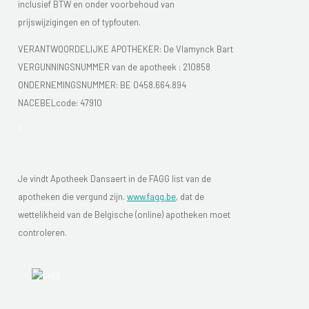
inclusief BTW en onder voorbehoud van
prijswijzigingen en of typfouten.
VERANTWOORDELIJKE APOTHEKER: De Vlamynck Bart
VERGUNNINGSNUMMER van de apotheek :
210858
ONDERNEMINGSNUMMER:
BE 0458.664.894
NACEBELcode: 47910
>
Je vindt Apotheek Dansaert in de FAGG list van de
apotheken die vergund zijn.
www.fagg.be
, dat de
wettelikheid van de Belgische (online) apotheken moet
controleren.