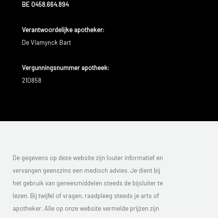
BE 0458.664.894
Verantwoordelijke apotheker:
De Vlamynck Bart
Vergunningsnummer apotheek:
210858
De gegevens op deze website zijn louter informatief en
vervangen geenszins een medisch advies. Je dient bij
het gebruik van geneesmiddelen steeds de bijsluiter te
lezen. Bij twijfel of vragen, raadpleeg steeds je arts of
apotheker. Alle op onze website vermelde prijzen zijn