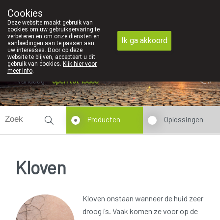
We vinden persoonlijk contact in de apotheek zeer belangrijk
Cookies
Apotheek Dansaert
Deze website maakt gebruik van
02/5135502
cookies om uw gebruikservaring te
verbeteren en om onze diensten en
Ik ga akkoord
aanbiedingen aan te passen aan
uw interesses. Door op deze
website te blijven, accepteert u dit
gebruik van cookies.
Klik hier voor
meer info
.
Vandaag
open tot 19u00
Producten
Oplossingen
Kloven
Kloven onstaan wanneer de huid zeer
droog is. Vaak komen ze voor op de