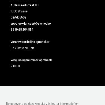
A. Dansaertstraat 110
1000 Brussel
02/5135502
apotheekdansaert@skynet.be
BE 0458.664.894
Verantwoordelijke apotheker:
De Vlamynck Bart
Vergunningsnummer apotheek:
210858
De gegevens op deze website zijn louter informatief en