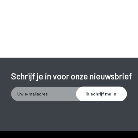
het ouderdomsproces verliest de huid het vermogen om
vocht vast te houden en droogt hij gemakkelijk uit. Bij
huidaandoeningen waarbij de huid erg droog is, zoals eczeem
en psoriasis, ontstaan al snel kloven.
Schrijf je in voor onze nieuwsbrief