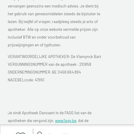
vervangen geenszins een medisch advies. Je dient bij
het gebruik van geneesmiddelen steeds de bijsluiter te
lezen. Bij twijfel of vragen, raadpleeg steeds je arts of
apotheker. Alle op onze website vermelde prijzen zijn
inclusief BTW en onder voorbehoud van
prijswijzigingen en of typfouten.
VERANTWOORDELIJKE APOTHEKER: De Vlamynck Bart
VERGUNNINGSNUMMER van de apotheek :
210858
ONDERNEMINGSNUMMER:
BE 0458.664.894
NACEBELcode: 47910
>
Je vindt Apotheek Dansaert in de FAGG list van de
apotheken die vergund zijn.
www.fagg.be
, dat de
wettelikheid van de Belgische (online) apotheken moet