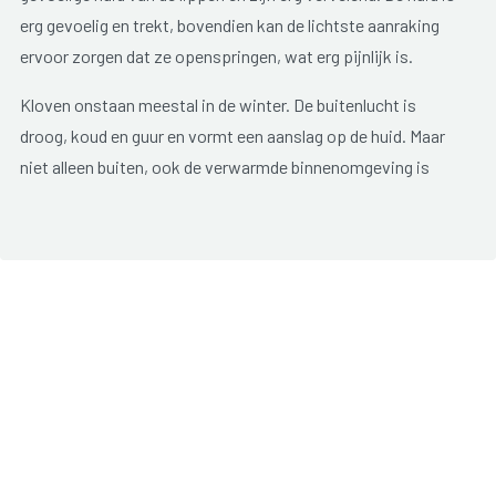
erg gevoelig en trekt, bovendien kan de lichtste aanraking
ervoor zorgen dat ze openspringen, wat erg pijnlijk is.
Kloven onstaan meestal in de winter. De buitenlucht is
droog, koud en guur en vormt een aanslag op de huid. Maar
niet alleen buiten, ook de verwarmde binnenomgeving is
droog. Daarnaast wordt het uitdrogende effect nog veregerd
omdat we steeds afwisselen tussen de twee. Te lang in het
water zitten heeft een uitdrogend effect, denk maar eens
aan de rimpeltjes op de huid wanneer men uit bad gaat.
Maakt men het water dan ook te heet, dan is het uitdrogende
effect nog groter. Te veel zeep gebruiken of detergent
versterkt de uitdroging omdat ze de natuurlijke vetlaag van
de huid verwijderen. Regelmatig de handen ontsmetten is
ook een vaak voorkomende oorzaak van kloven. Hoe ouder
iemand is, hoe gevoeliger hij of zij wordt voor kloven. Door