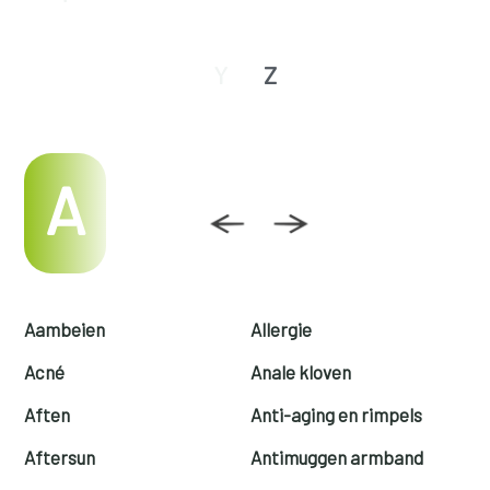
Y
Z
A
Aambeien
Allergie
Acné
Anale kloven
Aften
Anti-aging en rimpels
Aftersun
Antimuggen armband