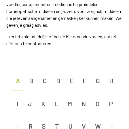
voedingssupplementen, medische hulpmiddelen,
homeopatische middelen en ja, zelfs voor zorghulpmiddelen
die je leven aangenamer en gemakkelijker kunnen maken. We
geven je graag advies.
Is er iets niet duidelijk of heb je bijkomende vragen, aarzel
niet ons te contacteren.
A
B
C
D
E
F
G
H
I
J
K
L
M
N
O
P
Q
R
S
T
U
V
W
X