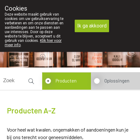
jk contact in de apotheek zeer belangrijk, vandaar dat wij geen pr
Cookies
Apotheek Dansaert
Deze website maakt gebruik van
02/5135502
cookies om uw gebruikservaring te
verbeteren en om onze diensten en
Ik ga akkoord
aanbiedingen aan te passen aan
uw interesses. Door op deze
website te blijven, accepteert u dit
gebruik van cookies.
Klik hier voor
meer info
.
Vandaag
Nu
gesloten
Producten
Oplossingen
Producten A-Z
Voor heel wat kwalen, ongemakken of aandoeningen kun je
bij ons terecht voor geneesmiddelen,