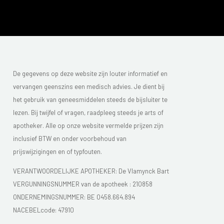
De gegevens op deze website zijn louter informatief en
vervangen geenszins een medisch advies. Je dient bij
het gebruik van geneesmiddelen steeds de bijsluiter te
lezen. Bij twijfel of vragen, raadpleeg steeds je arts of
apotheker. Alle op onze website vermelde prijzen zijn
inclusief BTW en onder voorbehoud van
prijswijzigingen en of typfouten.
VERANTWOORDELIJKE APOTHEKER: De Vlamynck Bart
VERGUNNINGSNUMMER van de apotheek :
210858
ONDERNEMINGSNUMMER:
BE 0458.664.894
NACEBELcode: 47910