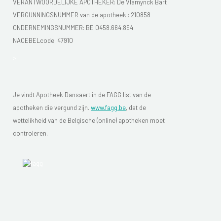
VERANTWOORDELIJKE APOTHEKER: De Vlamynck Bart
VERGUNNINGSNUMMER van de apotheek :
210858
ONDERNEMINGSNUMMER:
BE 0458.664.894
NACEBELcode: 47910
>
Je vindt Apotheek Dansaert in de FAGG list van de
apotheken die vergund zijn.
www.fagg.be
, dat de
wettelikheid van de Belgische (online) apotheken moet
controleren.