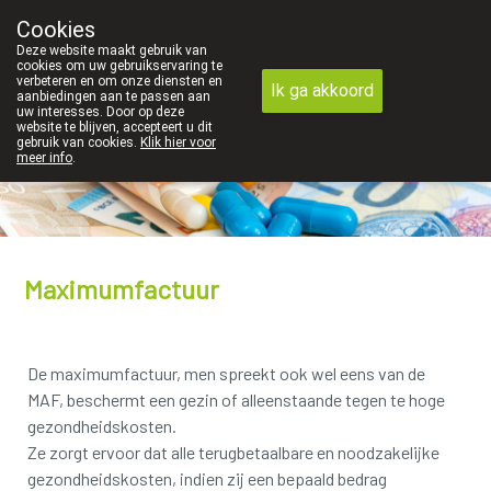
We vinden persoonlijk contact in de apotheek zeer belangr
Cookies
Apotheek Dansaert
Deze website maakt gebruik van
02/5135502
cookies om uw gebruikservaring te
verbeteren en om onze diensten en
Ik ga akkoord
aanbiedingen aan te passen aan
uw interesses. Door op deze
website te blijven, accepteert u dit
gebruik van cookies.
Klik hier voor
meer info
.
Vandaag
open tot 19u00
Maximumfactuur
De maximumfactuur, men spreekt ook wel eens van de
MAF, beschermt een gezin of alleenstaande tegen te hoge
gezondheidskosten.
Ze zorgt ervoor dat alle terugbetaalbare en noodzakelijke
gezondheidskosten, indien zij een bepaald bedrag