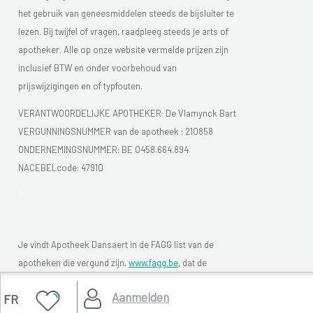
het gebruik van geneesmiddelen steeds de bijsluiter te
lezen. Bij twijfel of vragen, raadpleeg steeds je arts of
apotheker. Alle op onze website vermelde prijzen zijn
inclusief BTW en onder voorbehoud van
prijswijzigingen en of typfouten.
VERANTWOORDELIJKE APOTHEKER: De Vlamynck Bart
VERGUNNINGSNUMMER van de apotheek :
210858
ONDERNEMINGSNUMMER:
BE 0458.664.894
NACEBELcode: 47910
>
Je vindt Apotheek Dansaert in de FAGG list van de
apotheken die vergund zijn.
www.fagg.be
, dat de
wettelikheid van de Belgische (online) apotheken moet
Aanmelden
FR
controleren.