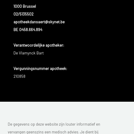
1000 Brussel
02/5135502
apotheekdansaert@skynet.be
BE 0458.664.894
Verantwoordelijke apotheker:
De Vlamynck Bart
Vergunningsnummer apotheek:
210858
De gegevens op deze website zijn louter informatief en
vervangen geenszins een medisch advies. Je dient bij