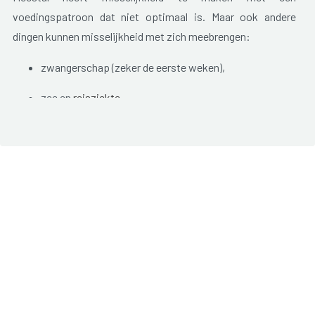
voedingspatroon dat niet optimaal is. Maar ook andere
dingen kunnen misselijkheid met zich meebrengen:
zwangerschap (zeker de eerste weken),
zee en
reisziekte
,
emotionele stress,
intense pijn,
voedselvergiftiging,
virale of bacteriële besmettingen.