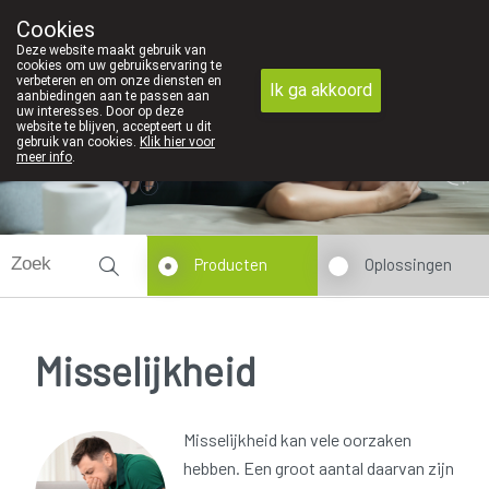
vinden persoonlijk contact in de apotheek zeer belangrijk, vandaar 
Cookies
Apotheek Dansaert
Deze website maakt gebruik van
02/5135502
cookies om uw gebruikservaring te
verbeteren en om onze diensten en
Ik ga akkoord
aanbiedingen aan te passen aan
uw interesses. Door op deze
website te blijven, accepteert u dit
gebruik van cookies.
Klik hier voor
Vandaag
Nu
gesloten
meer info
.
Producten
Oplossingen
Misselijkheid
Misselijkheid kan vele oorzaken
hebben. Een groot aantal daarvan zijn