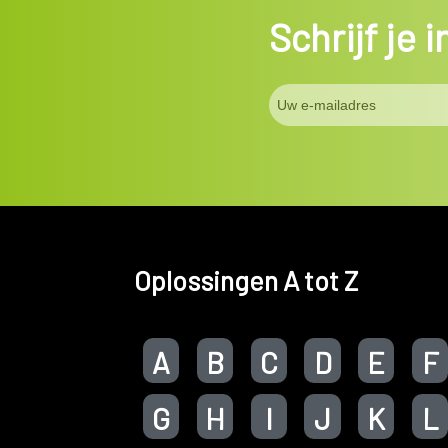
Schrijf je 
Oplossingen A tot Z
A
B
C
D
E
F
G
H
I
J
K
L