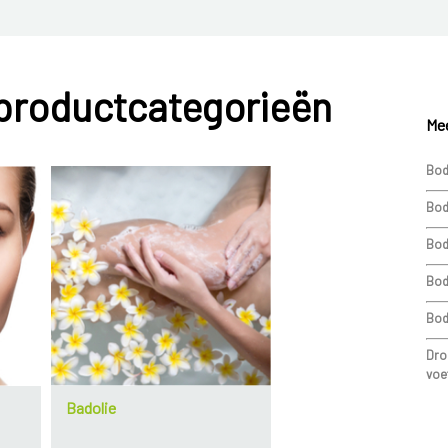
 productcategorieën
Mee
Bod
Bod
Bod
Bod
Bod
Dro
voe
Badolie