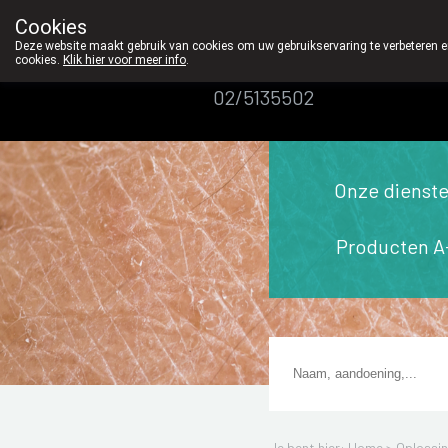
geen producten verzenden per post.
Cookies
Apotheek
Deze website maakt gebruik van cookies om uw gebruikservaring te verbeteren en
Dansaert
cookies.
Klik hier voor meer info
.
02/5135502
Onze dienst
Producten A
Je bent hier: Home >
Oplossi