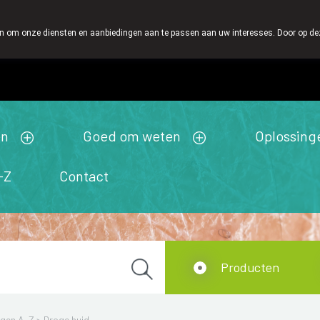
 om onze diensten en aanbiedingen aan te passen aan uw interesses. Door op deze w
Wachtdienst
Vandaag
Nu
gesloten
en
Goed om weten
Oplossing
-Z
Contact
Producten
ngen A-Z
>
Droge huid