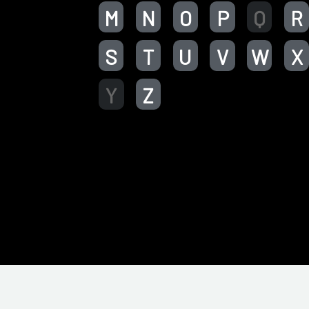
M
N
O
P
Q
R
S
T
U
V
W
X
Y
Z