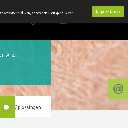
Ik ga akkoord
ebsite te blijven, accepteert u dit gebruik van
Aanmelden
FR
en A-Z
Oplossingen