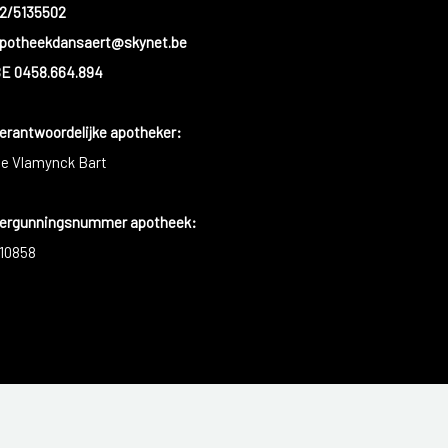
2/5135502
potheekdansaert@skynet.be
E 0458.664.894
erantwoordelijke apotheker:
e Vlamynck Bart
ergunningsnummer apotheek:
10858