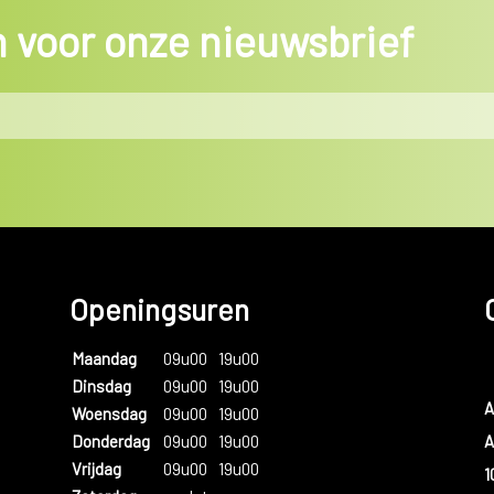
in voor onze nieuwsbrief
Openingsuren
Maandag
09u00
19u00
Dinsdag
09u00
19u00
A
Woensdag
09u00
19u00
A
Donderdag
09u00
19u00
Vrijdag
09u00
19u00
1