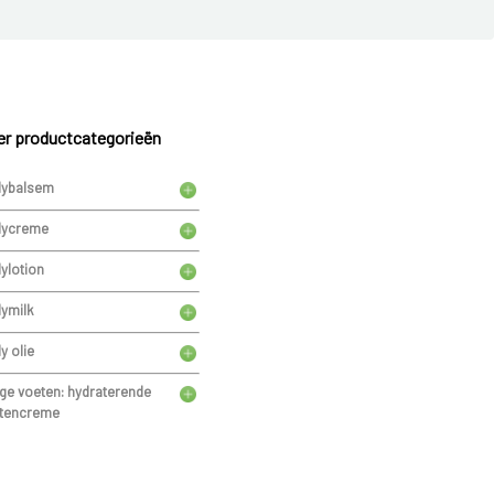
r productcategorieën
ybalsem
ycreme
ylotion
ymilk
y olie
ge voeten: hydraterende
tencreme