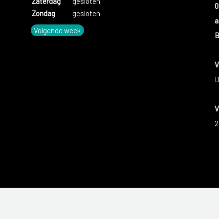
Zaterdag
gesloten
0
Zondag
gesloten
a
Volgende week
B
V
D
V
2