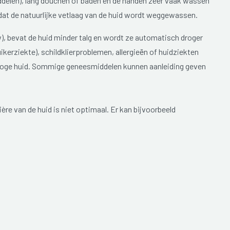
elen), lang douchen of baden en de handen zeer vaak wassen
dat de natuurlijke vetlaag van de huid wordt weggewassen.
 bevat de huid minder talg en wordt ze automatisch droger
kerziekte), schildklierproblemen, allergieën of huidziekten
roge huid. Sommige geneesmiddelen kunnen aanleiding geven
ière van de huid is niet optimaal. Er kan bijvoorbeeld