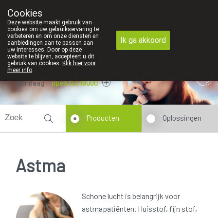
We vinden persoonlijk contact in de apotheek zeer belangrijk, vanda
Cookies
Apotheek Dansaert
Deze website maakt gebruik van
02/5135502
cookies om uw gebruikservaring te
verbeteren en om onze diensten en
Ik ga akkoord
aanbiedingen aan te passen aan
uw interesses. Door op deze
website te blijven, accepteert u dit
gebruik van cookies.
Klik hier voor
meer info
.
Vandaag
open tot 19u00
Producten
Oplossingen
Astma
Schone lucht is belangrijk voor
astmapatiënten. Huisstof, fijn stof,