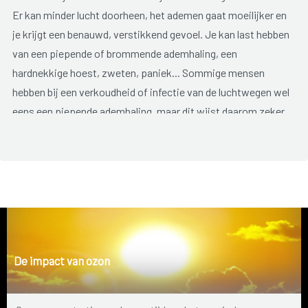
Er kan minder lucht doorheen, het ademen gaat moeilijker en
je krijgt een benauwd, verstikkend gevoel. Je kan last hebben
van een piepende of brommende ademhaling, een
hardnekkige hoest, zweten, paniek... Sommige mensen
hebben bij een verkoudheid of infectie van de luchtwegen wel
eens een piepende ademhaling, maar dit wijst daarom zeker
niet op astma. Bij astma komen en gaan de klachten typisch
in de vorm van aanvallen. Sommigen krijgen slechts af en toe
een aanval, anderen kunnen dagenlang ziek zijn. Ook de ernst
van de aanvallen kan heel erg wisselen en is niet te
voorspellen. Als je geen aanval hebt, kunnen je longen bijna
normaal werken en heb je geen klachten.
Als astma ernstig wordt, kan de ademnood zo hevig zijn, dat
De impact van ozon
je niet in staat bent om zinnen af te maken. Je lippen, tong,
vingers en tenen kunnen blauw kleuren en je kan uiteindelijk