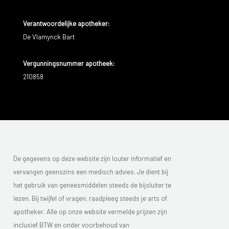
Verantwoordelijke apotheker:
De Vlamynck Bart
Vergunningsnummer apotheek:
210858
De gegevens op deze website zijn louter informatief en
vervangen geenszins een medisch advies. Je dient bij
het gebruik van geneesmiddelen steeds de bijsluiter te
lezen. Bij twijfel of vragen, raadpleeg steeds je arts of
apotheker. Alle op onze website vermelde prijzen zijn
inclusief BTW en onder voorbehoud van