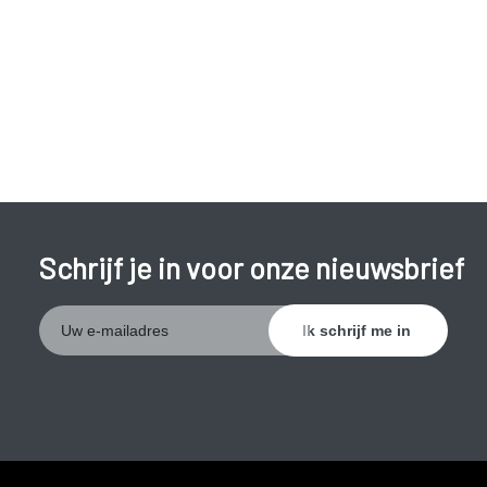
die plaatsen waar de huid in contact geweest is met
zonlicht: gelaat, nek, handruggen, onderarmen,
ellebogen en onderbenen.
Soms vormen er zich blaasjes, die later openspringen
en schilferen.
De huidreacties kunnen zich eveneens uitbreiden naar
niet aan licht blootgestelde delen van de huid (bv. rug,
borstkas).
Schrijf je in voor onze nieuwsbrief
De ernst van de reactie varieert van persoon tot persoon.
Sommige mensen krijgen enkel klachten tijdens een
zomervakantie met zeer veel zonneschijn, anderen hebben
er al last van bij het minste zonnetje. Bij de meeste
patiënten treden de klachten gelukkig slechts éénmaal per
jaar op gedurende een relatief korte periode. Echter, in
ernstige gevallen blijven reacties ontstaan na iedere