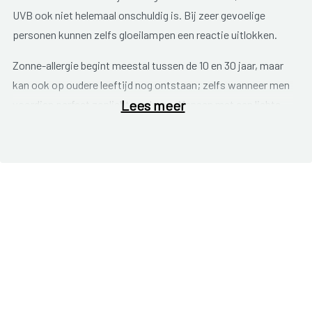
UVB ook niet helemaal onschuldig is. Bij zeer gevoelige
personen kunnen zelfs gloeilampen een reactie uitlokken.
Zonne-allergie begint meestal tussen de 10 en 30 jaar, maar
kan ook op oudere leeftijd nog ontstaan; zelfs wanneer men
Lees meer
voordien perfect zonlicht verdroeg. Mensen met een lichte
huidskleur hebben iets meer kans om allergisch te reageren.
De
symptomen
komen meestal 24 à 48 uur na blootstelling
aan het zonlicht tot uiting, maar kan ook pas na enkele
dagen nog optreden. Het gaat om een huidallergie; de
klachten situeren zich m.a.w. enkel t.h.v. de huid:
Rode, warme huid die door vochtophoping gespannen
staat.
Sterk jeukende kleine bobbeltjes kunnen ontstaan op