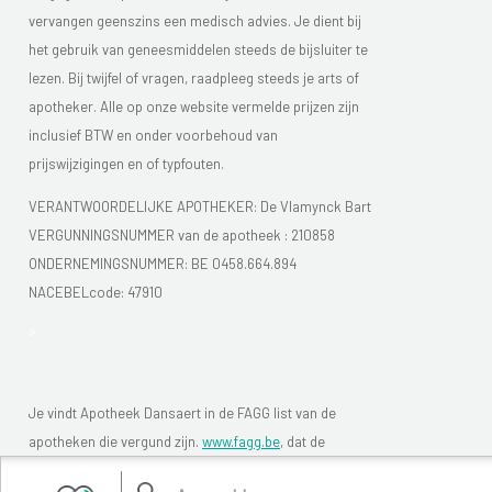
vervangen geenszins een medisch advies. Je dient bij
Bij een foto-allergie verdwijnen de huidproblemen
het gebruik van geneesmiddelen steeds de bijsluiter te
langzaam na stoppen van het verantwoordelijke
lezen. Bij twijfel of vragen, raadpleeg steeds je arts of
geneesmiddel, of na stoppen van de blootstelling aan
apotheker. Alle op onze website vermelde prijzen zijn
inclusief BTW en onder voorbehoud van
de zon of de UV-stralen. Maar hierbij zal elke - zelfs
prijswijzigingen en of typfouten.
minieme - blootstelling aan zonlicht of UV-stralen de
huidaandoening opnieuw uitlokken of verergeren
VERANTWOORDELIJKE APOTHEKER: De Vlamynck Bart
wanneer het geneesmiddel wordt ingenomen.
VERGUNNINGSNUMMER van de apotheek :
210858
ONDERNEMINGSNUMMER:
BE 0458.664.894
In zeldzame gevallen kan zelfs het zonlicht alleen,
NACEBELcode: 47910
buiten elke inname van het geneesmiddel, een opstoot
>
uitlokken.
Je vindt Apotheek Dansaert in de FAGG list van de
apotheken die vergund zijn.
www.fagg.be
, dat de
wettelikheid van de Belgische (online) apotheken moet