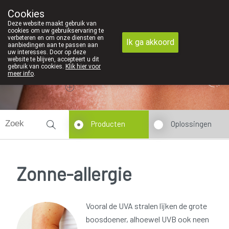
We vinden persoonlijk contact in de apotheek zeer belangrijk
Cookies
Apotheek Dansaert
Deze website maakt gebruik van
02/5135502
cookies om uw gebruikservaring te
verbeteren en om onze diensten en
Ik ga akkoord
aanbiedingen aan te passen aan
uw interesses. Door op deze
website te blijven, accepteert u dit
gebruik van cookies.
Klik hier voor
Vandaag
Nu
gesloten
meer info
.
Producten
Oplossingen
Zonne-allergie
Vooral de UVA stralen lijken de grote
boosdoener, alhoewel UVB ook neen