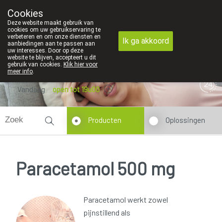
theek zeer belangrijk, vandaar dat wij geen producten verzenden per
Cookies
Apotheek Dansaert
Deze website maakt gebruik van
02/5135502
cookies om uw gebruikservaring te
verbeteren en om onze diensten en
Ik ga akkoord
aanbiedingen aan te passen aan
uw interesses. Door op deze
website te blijven, accepteert u dit
gebruik van cookies.
Klik hier voor
meer info
.
Vandaag
open tot 19u00
Producten
Oplossingen
Paracetamol 500 mg
Paracetamol werkt zowel
pijnstillend als