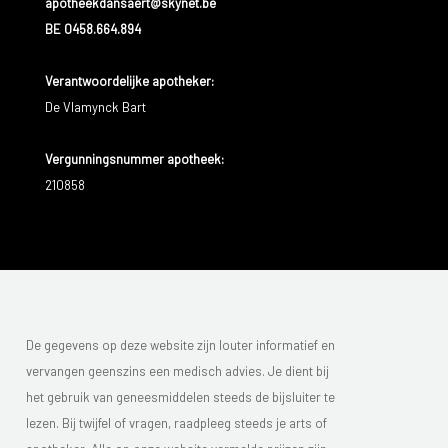
apotheekdansaert@skynet.be
BE 0458.664.894
Verantwoordelijke apotheker:
De Vlamynck Bart
Vergunningsnummer apotheek:
210858
De gegevens op deze website zijn louter informatief en
vervangen geenszins een medisch advies. Je dient bij
het gebruik van geneesmiddelen steeds de bijsluiter te
lezen. Bij twijfel of vragen, raadpleeg steeds je arts of