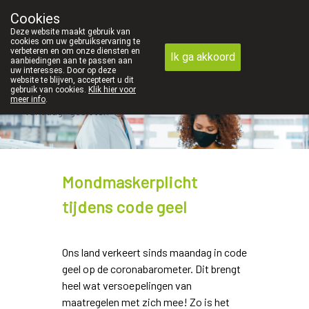
We vinden persoonlijk contact in de apotheek zeer 
Cookies
Apotheek Dansaert
Deze website maakt gebruik van
02/5135502
cookies om uw gebruikservaring te
verbeteren en om onze diensten en
Ik ga akkoord
aanbiedingen aan te passen aan
uw interesses. Door op deze
website te blijven, accepteert u dit
gebruik van cookies.
Klik hier voor
meer info
.
Vandaag
gesloten
Mondmaskerplicht
tijdens code geel
Ons land verkeert sinds maandag in code
geel op de coronabarometer. Dit brengt
heel wat versoepelingen van
maatregelen met zich mee! Zo is het