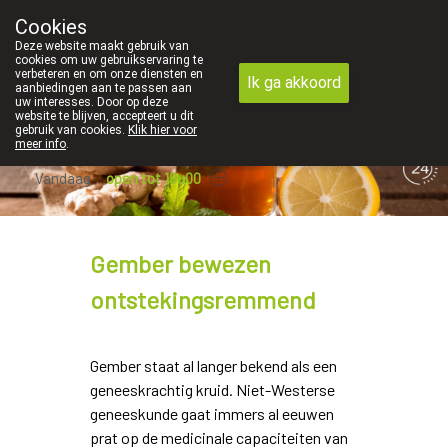
inden persoonlijk contact in de apotheek zeer belangrijk, vandaar 
Cookies
Apotheek Dansaert
Deze website maakt gebruik van
02/5135502
cookies om uw gebruikservaring te
verbeteren en om onze diensten en
Ik ga akkoord
aanbiedingen aan te passen aan
uw interesses. Door op deze
website te blijven, accepteert u dit
gebruik van cookies.
Klik hier voor
meer info
.
Vandaag
open tot 19u00
Gember bewezen
ontstekingsremmend
Gember staat al langer bekend als een
geneeskrachtig kruid. Niet-Westerse
geneeskunde gaat immers al eeuwen
prat op de medicinale capaciteiten van