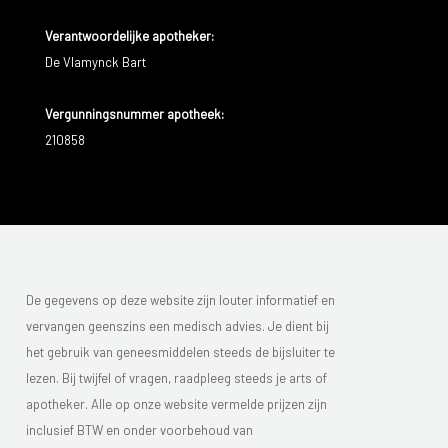
Verantwoordelijke apotheker:
De Vlamynck Bart
Vergunningsnummer apotheek:
210858
De gegevens op deze website zijn louter informatief en
vervangen geenszins een medisch advies. Je dient bij
het gebruik van geneesmiddelen steeds de bijsluiter te
lezen. Bij twijfel of vragen, raadpleeg steeds je arts of
apotheker. Alle op onze website vermelde prijzen zijn
inclusief BTW en onder voorbehoud van