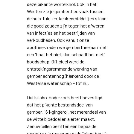
deze pikante wortelknol. Ook in het
Westen zie je gemberthee vaak tussen
de huis-tuin-en-keukenmiddeltjes staan
die goed zouden zijn tegen het afweren
van infecties en het bestrijden van
verkoudheden. Ook vanuit onze
apotheek raden we gemberthee aan met
een "baat het niet, dan schaadt het niet"
boodschap. Officieel werd de
ontstekingsremmende werking van
gember echter nog (h)erkend door de
Westerse wetenschap – tot nu.
Duits labo-onderzoek heeft bevestigd
dat het pikante bestandsdeel van
gember, [6]-gingerol, het merendeel van
de witte bloedcellen alerter maakt.
Zenuwcellen bezitten een bepaalde
receptor die reageren op de "pijnstimuli"