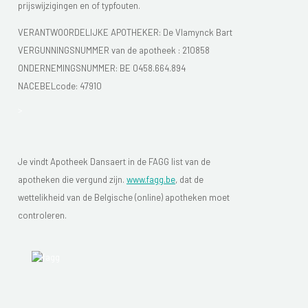
prijswijzigingen en of typfouten.
VERANTWOORDELIJKE APOTHEKER: De Vlamynck Bart
VERGUNNINGSNUMMER van de apotheek :
210858
ONDERNEMINGSNUMMER:
BE 0458.664.894
NACEBELcode: 47910
>
Je vindt Apotheek Dansaert in de FAGG list van de
apotheken die vergund zijn.
www.fagg.be
, dat de
wettelikheid van de Belgische (online) apotheken moet
controleren.