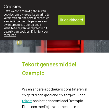
We vinden persoonlijk contact in de apotheek zeer b
Cookies
Apotheek Dansaert
Deze website maakt gebruik van
02/5135502
cookies om uw gebruikservaring te
verbeteren en om onze diensten en
Ik ga akkoord
aanbiedingen aan te passen aan
uw interesses. Door op deze
website te blijven, accepteert u dit
gebruik van cookies.
Klik hier voor
meer info
.
Vandaag
gesloten
Tekort geneesmiddel
Ozempic
Wij en andere apothekers constateren al
enige tijd een groeiend en zorgwekkend
tekort
aan het geneesmiddel Ozempic.
Dit is een medicijn voor mensen met