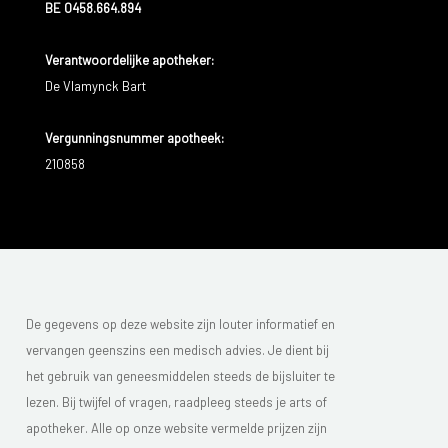
BE 0458.664.894
Verantwoordelijke apotheker:
De Vlamynck Bart
Vergunningsnummer apotheek:
210858
De gegevens op deze website zijn louter informatief en
vervangen geenszins een medisch advies. Je dient bij
het gebruik van geneesmiddelen steeds de bijsluiter te
lezen. Bij twijfel of vragen, raadpleeg steeds je arts of
apotheker. Alle op onze website vermelde prijzen zijn