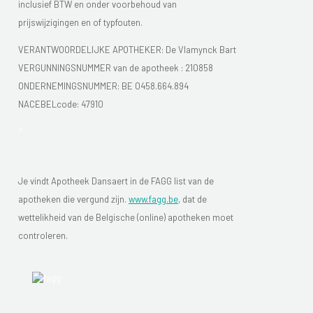
inclusief BTW en onder voorbehoud van
prijswijzigingen en of typfouten.
VERANTWOORDELIJKE APOTHEKER: De Vlamynck Bart
VERGUNNINGSNUMMER van de apotheek :
210858
ONDERNEMINGSNUMMER:
BE 0458.664.894
NACEBELcode: 47910
>
Je vindt Apotheek Dansaert in de FAGG list van de
apotheken die vergund zijn.
www.fagg.be
, dat de
wettelikheid van de Belgische (online) apotheken moet
controleren.