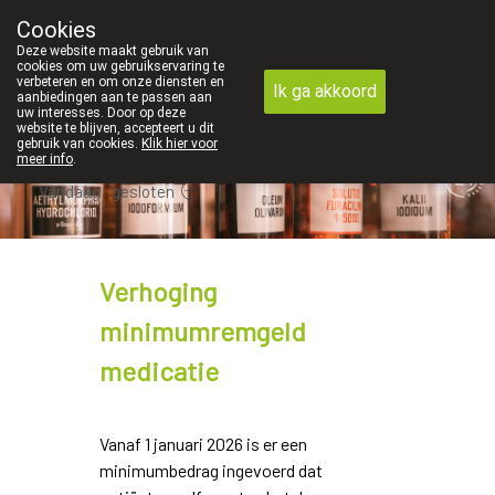
We vinden persoonlijk contact in de apotheek zeer belan
Cookies
Apotheek Dansaert
Deze website maakt gebruik van
02/5135502
cookies om uw gebruikservaring te
verbeteren en om onze diensten en
Ik ga akkoord
aanbiedingen aan te passen aan
uw interesses. Door op deze
website te blijven, accepteert u dit
gebruik van cookies.
Klik hier voor
meer info
.
Vandaag
gesloten
Verhoging
minimumremgeld
medicatie
Vanaf 1 januari 2026 is er een
minimumbedrag ingevoerd dat