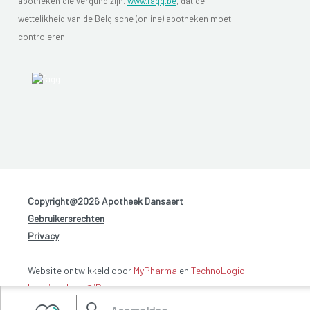
apotheken die vergund zijn.
www.fagg.be
, dat de
wettelikheid van de Belgische (online) apotheken moet
controleren.
Copyright@2026 Apotheek Dansaert
-
Gebruikersrechten
-
Privacy
Website ontwikkeld door
MyPharma
en
TechnoLogic
Hosting door @iPower