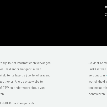
V
2
 zijn louter informatief en vervangen
Je vindt Apot
s. Je dient bij het gebruik van
FAGG list van
luiter te lezen. Bij twijfel of vragen,
vergund zijn.
 apotheker. Alle op onze website
wettelikheid 
sief BTW en onder voorbehoud van
(online) apo
ten.
controleren.
HEKER: De Vlamynck Bart