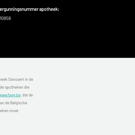
ergunningsnummer apotheek:
10858
heek Dansaert in de
 de apotheken die
www.fagg.be
, dat de
van de Belgische
theken moet