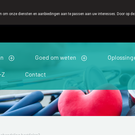
We vinden persoonlijk contact in de apotheek zeer belangri
 om onze diensten en aanbiedingen aan te passen aan uw interesses. Door op deze w
Wachtdienst
Vandaag
open tot 19u00
en
Goed om weten
Oplossing
-Z
Contact
ehandeling hartfalen?