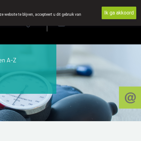
jk, vandaar dat wij geen producten verzenden per post.
Ik ga akkoord
ebsite te blijven, accepteert u dit gebruik van
Aanmelden
en A-Z