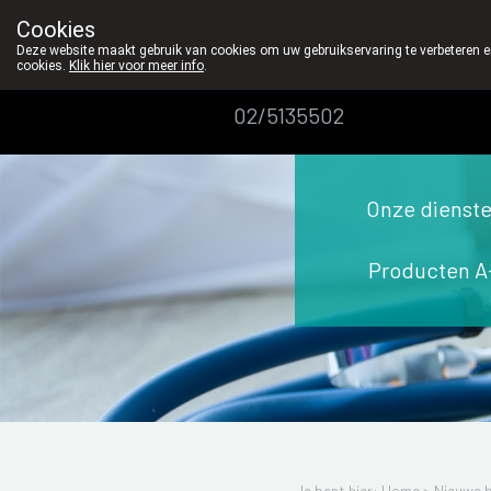
Cookies
Apotheek
Deze website maakt gebruik van cookies om uw gebruikservaring te verbeteren en
cookies.
Klik hier voor meer info
.
Dansaert
02/5135502
Onze dienst
Producten A
Je bent hier: Home >
Nieuwe b