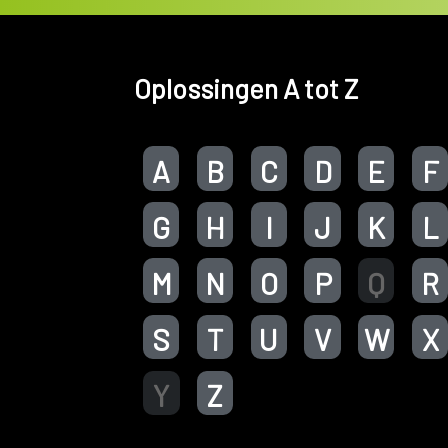
Oplossingen A tot Z
A
B
C
D
E
F
G
H
I
J
K
L
M
N
O
P
Q
R
S
T
U
V
W
X
Y
Z