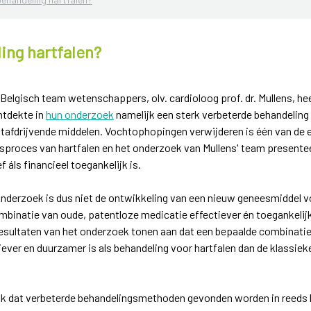
ing hartfalen?
elgisch team wetenschappers, olv. cardioloog prof. dr. Mullens, h
ntdekte in
hun onderzoek
namelijk een sterk verbeterde behandeling
afdrijvende middelen. Vochtophopingen verwijderen is één van de e
gsproces van hartfalen en het onderzoek van Mullens' team present
 áls financieel toegankelijk is.
 onderzoek is dus niet de ontwikkeling van een nieuw geneesmiddel v
mbinatie van oude, patentloze medicatie effectiever én toegankelijk
sultaten van het onderzoek tonen aan dat een bepaalde combinatie pl
iever en duurzamer is als behandeling voor hartfalen dan de klassi
lijk dat verbeterde behandelingsmethoden gevonden worden in reeds