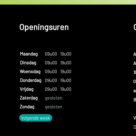
Openingsuren
Maandag
09u00
19u00
A
Dinsdag
09u00
19u00
A
Woensdag
09u00
19u00
1
Donderdag
09u00
19u00
0
Vrijdag
09u00
19u00
a
Zaterdag
gesloten
B
Zondag
gesloten
Volgende week
V
D