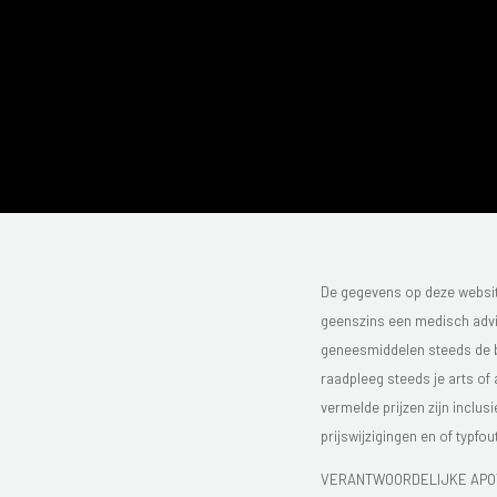
De gegevens op deze website
geenszins een medisch advie
geneesmiddelen steeds de bijs
raadpleeg steeds je arts of
vermelde prijzen zijn inclu
prijswijzigingen en of typfou
VERANTWOORDELIJKE APOT