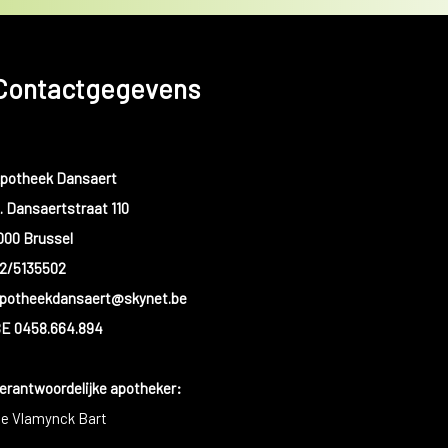
Contactgegevens
potheek Dansaert
. Dansaertstraat 110
000 Brussel
2/5135502
potheekdansaert@skynet.be
E 0458.664.894
erantwoordelijke apotheker:
e Vlamynck Bart