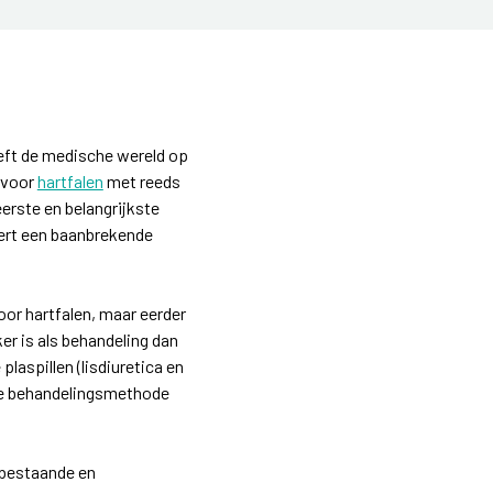
eeft de medische wereld op
 voor
hartfalen
met reeds
erste en belangrijkste
eert een baanbrekende
oor hartfalen, maar eerder
er is als behandeling dan
aspillen (lisdiuretica en
eke behandelingsmethode
 bestaande en