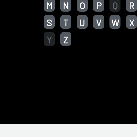
M
N
O
P
Q
R
S
T
U
V
W
X
Y
Z