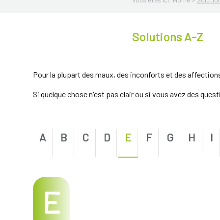
Solutions A-Z
Pour la plupart des maux, des inconforts et des affection
Si quelque chose n'est pas clair ou si vous avez des ques
A
B
C
D
E
F
G
H
I
E