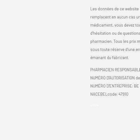
Les données de ce website 
remplacent en aucun cas un 
médicament, vous devez toujo
d’hésitation ou de question
pharmacien. Tous les prix 
sous toute réserve d’une er
émanant du fabricant.
PHARMACIEN RESPONSABLE:
NUMÉRO D'AUTORISATION de 
NUMÉRO D'ENTREPRISE:
BE 
NACEBELcode: 47910
</div