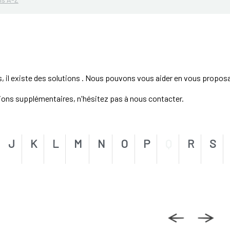
s, il existe des solutions . Nous pouvons vous aider en vous propos
tions supplémentaires, n'hésitez pas à nous contacter.
J
K
L
M
N
O
P
Q
R
S