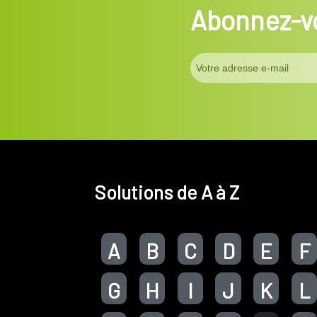
Abonnez-vo
Solutions de A à Z
A
B
C
D
E
F
G
H
I
J
K
L