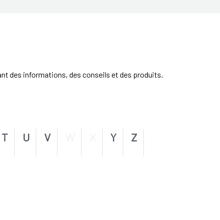
ant des informations, des conseils et des produits.
T
U
V
W
X
Y
Z