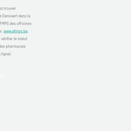
z trouver
 Dansaert dans la
'AFMPS des officines
s.
www.afmps.be
,
vérifier le statut
 des pharmacies
 ligne).