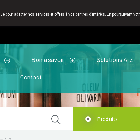
rsonel est pour nous un très grand valeur. C'est pourquoi nous n' en
que pour adapter nos services et offres à vos centres d'intérêts. En poursuivant votr
Pharmacie de ga
Aujourd'hui
ouvert jusqu'à 19h00
Bon à savoir
Solutions A-Z
Contact
Produits
ns A-Z