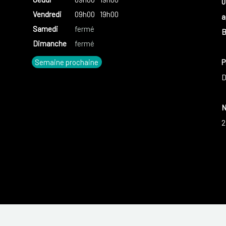
0
Vendredi
09h00
19h00
a
Samedi
fermé
B
Dimanche
fermé
Semaine prochaine
P
D
N
2