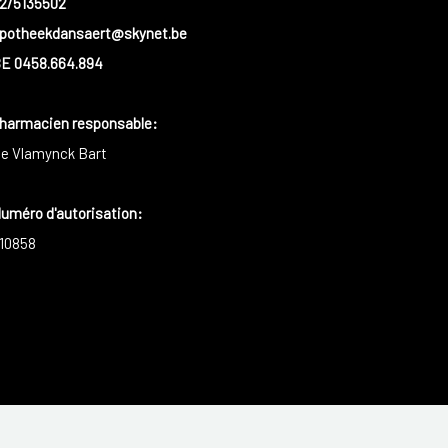
2/5135502
potheekdansaert@skynet.be
E 0458.664.894
harmacien responsable
:
e Vlamynck Bart
uméro d'autorisation:
10858