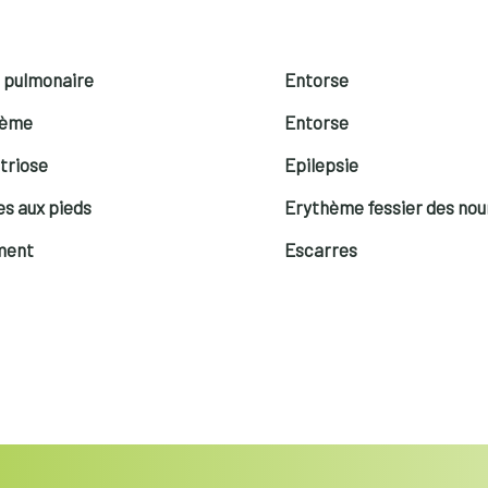
 pulmonaire
Entorse
sème
Entorse
triose
Epilepsie
es aux pieds
Erythème fessier des nou
ment
Escarres