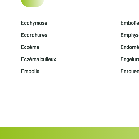
Ecchymose
Embolie
Ecorchures
Emphy
Eczéma
Endomé
Eczéma bulleux
Engelur
Embolie
Enroue