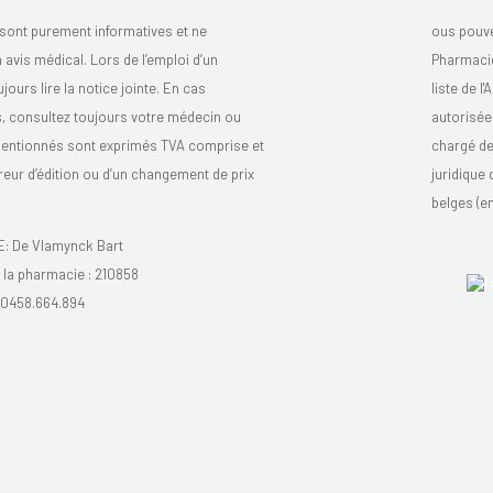
sont purement informatives et ne
ous pouve
avis médical. Lors de l’emploi d’un
Pharmacie
urs lire la notice jointe. En cas
liste de l
s, consultez toujours votre médecin ou
autorisée
mentionnés sont exprimés TVA comprise et
chargé de 
reur d’édition ou d’un changement de prix
juridique
belges (en
 De Vlamynck Bart
la pharmacie :
210858
0458.664.894