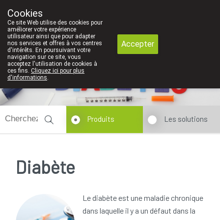
e contat personel est pour nous un très grand valeur. C'est pourquoi
Cookies
Pharmacie Dansaert
Ce site Web utilise des cookies pour
02/5135502
améliorer votre expérience
utilisateur ainsi que pour adapter
Accepter
nos services et offres à vos centres
d'intérêts. En poursuivant votre
navigation sur ce site, vous
acceptez l'utilisation de cookies à
Aujourd'hui
A présent
fermé
ces fins.
Cliquez ici pour plus
d'informations
.
Produits
Les solutions
Diabète
Le diabète est une maladie chronique
dans laquelle il y a un défaut dans la