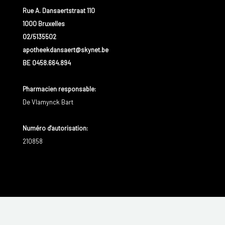
urogénitales récidivantes, des signes de
Rue A. Dansaertstraat 110
complications dus au diabète.
1000 Bruxelles
02/5135502
apotheekdansaert@skynet.be
BE 0458.664.894
Pharmacien responsable
:
De Vlamynck Bart
Numéro d'autorisation:
210858