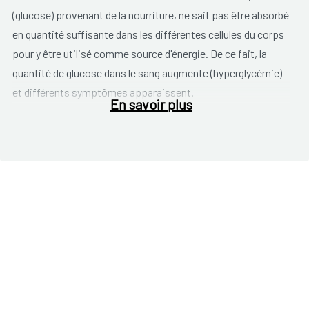
(glucose) provenant de la nourriture, ne sait pas être absorbé
en quantité suffisante dans les différentes cellules du corps
pour y être utilisé comme source d'énergie. De ce fait, la
quantité de glucose dans le sang augmente (hyperglycémie)
et différents symptômes apparaissent.
En savoir plus
Cette maladie est fréquente dans le monde entier. Le
nombre de personnes vivant avec le diabète monte en flèche
en Belgique comme ailleur. On en estime à 300.000 le nombre
en Belgique. Suivant d'autres estimations, il y aurait aussi
300.000 personnes touchées par la maladie sans le savoir.
Ces personnes ne sont donc pas traitées ce qui augmente
leurs risques de problèmes de santé. Vu le vieillissement de
la population, le nombre de patient diabétique va augmenter
dans les années à venir, car le diabète de type 2 qui est le plus
fréquent, apparaît à un âge plus avancé.