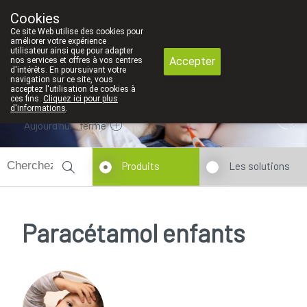
Le contat personel est pour nous un très grand valeur. C'e
Cookies
Pharmacie Dansaert
Ce site Web utilise des cookies pour
02/5135502
améliorer votre expérience
utilisateur ainsi que pour adapter
Accepter
nos services et offres à vos centres
d'intérêts. En poursuivant votre
navigation sur ce site, vous
acceptez l'utilisation de cookies à
ces fins.
Cliquez ici pour plus
d'informations
.
Aujourd'hui
fermé
Produits
Les solutions
Paracétamol enfants