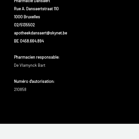
Pharmacie Dansaert
Rue A. Dansaertstraat 110
1000 Bruxelles
02/5135502
apotheekdansaert@skynet.be
BE 0458.664.894
Pharmacien responsable
:
De Vlamynck Bart
Numéro d'autorisation:
210858