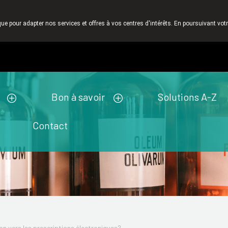
 valeur. C'est pourquoi nous n' envoyons pas des produits par la pos
que pour adapter nos services et offres à vos centres d'intérêts. En poursuivant votr
Pharmacie de ga
Aujourd'hui
ouvert jusqu'à 19h00
Bon à savoir
Solutions A-Z
Contact
on vers les prescriptions électroniques?