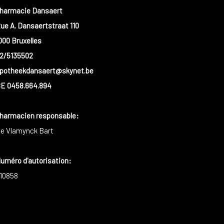
harmacie Dansaert
ue A. Dansaertstraat 110
000 Bruxelles
2/5135502
potheekdansaert@skynet.be
E 0458.664.894
harmacien responsable
:
e Vlamynck Bart
uméro d'autorisation:
10858