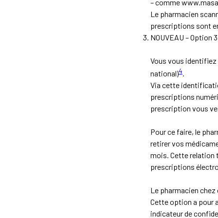
– comme www.masante
Le pharmacien scanne
prescriptions sont e
NOUVEAU – Option 3: 
Vous vous identifiez 
4
national)
.
Via cette identificat
prescriptions numéri
prescription vous v
Pour ce faire, le pha
retirer vos médicame
mois. Cette relation 
prescriptions électro
Le pharmacien chez q
Cette option a pour 
indicateur de confide