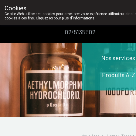
Le contat personel est pour nous un très grand
Cookies
Pharmacie
Ce site Web utilise des cookies pour améliorer votre expérience utilisateur ainsi 
cookies à ces fins.
Cliquez ici pour plus d'informations
.
Dansaert
02/5135502
Nos services
Produits A-Z
Vous êtes ici: Home >
Transiti