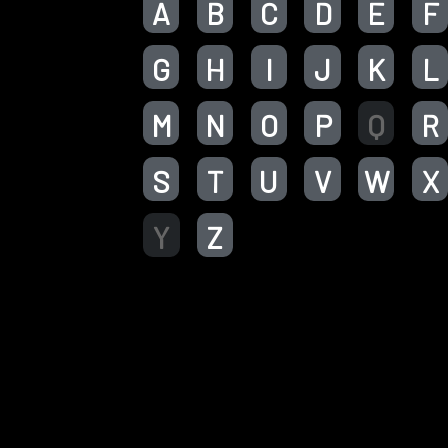
A
B
C
D
E
F
G
H
I
J
K
L
M
N
O
P
Q
R
S
T
U
V
W
X
Y
Z