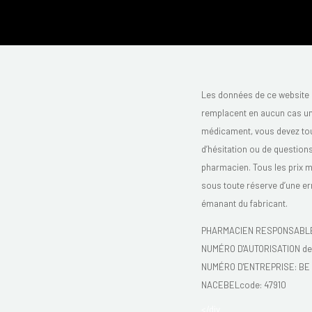
Les données de ce website 
remplacent en aucun cas un 
médicament, vous devez toujo
d’hésitation ou de question
pharmacien. Tous les prix 
sous toute réserve d’une er
émanant du fabricant.
PHARMACIEN RESPONSABLE:
NUMÉRO D'AUTORISATION de 
NUMÉRO D'ENTREPRISE:
BE 
NACEBELcode: 47910
</div