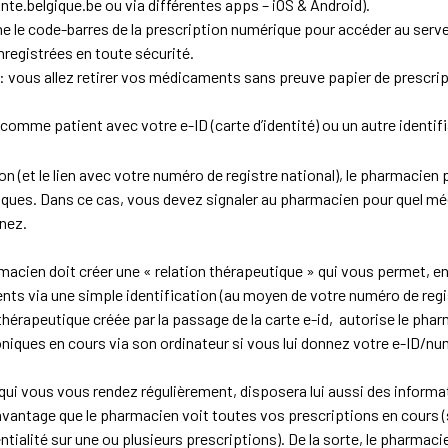
.belgique.be ou via différentes apps – iOS & Android).
 le code-barres de la prescription numérique pour accéder au serve
nregistrées en toute sécurité.
vous allez retirer vos médicaments sans preuve papier de prescrip
comme patient avec votre e-ID (carte d’identité) ou un autre identif
ion (et le lien avec votre numéro de registre national), le pharmacie
ques. Dans ce cas, vous devez signaler au pharmacien pour quel mé
enez.
rmacien doit créer une « relation thérapeutique » qui vous permet, en
nts via une simple identification (au moyen de votre numéro de regi
thérapeutique créée par la passage de la carte e-id, autorise le pha
niques en cours via son ordinateur si vous lui donnez votre e-ID/num
ui vous vous rendez régulièrement, disposera lui aussi des informa
avantage que le pharmacien voit toutes vos prescriptions en cours (
ntialité sur une ou plusieurs prescriptions). De la sorte, le pharma