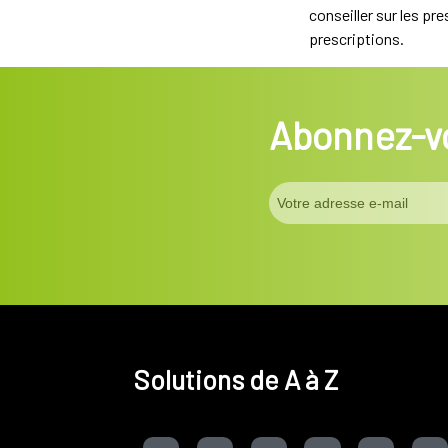
conseiller sur les pr
prescriptions.
Abonnez-vo
Solutions de A à Z