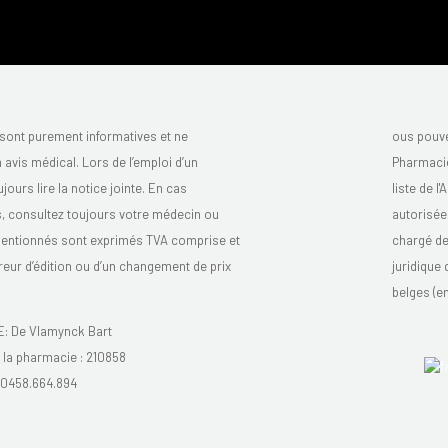
sont purement informatives et ne
ous pouve
avis médical. Lors de l’emploi d’un
Pharmacie
urs lire la notice jointe. En cas
liste de l
s, consultez toujours votre médecin ou
autorisée
mentionnés sont exprimés TVA comprise et
chargé de 
reur d’édition ou d’un changement de prix
juridique
belges (en
 De Vlamynck Bart
la pharmacie :
210858
0458.664.894