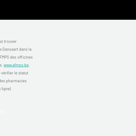
z trouver
 Dansaert dans la
'AFMPS des officines
s.
www.afmps.be
,
vérifier le statut
 des pharmacies
 ligne).