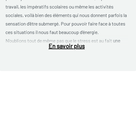
travail, les impératifs scolaires ou même les activités
sociales, voilà bien des éléments qui nous donnent parfois la
sensation d’être submergé. Pour pouvoir faire face à toutes
ces situations il nous faut beaucoup d’énergie.
N’oublions tout de même pas que le stress est au fait
une
En savoir plus
réaction utile
nous permettant de faire face à certaines
émotions telle que la peur, la colère, la joie..
On parle
de stress positif
lorsque ce stress nous
sert de
moteur, qu’il nous stimule positivement
. Par contre,
le
stress négatif
nous
paralyse, nous détruit.
Un état de stress ne peut pas devenir permanent, s’il le
devient, il peut nuire à notre santé.
Ce que nous ressentons comme étant agréable ou
désagréable est en fait
le facteur de stress
.
Lorsque notre corps est confronté à une expérience, qu’elle