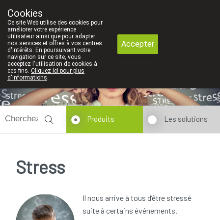
pour nous un très grand valeur. C'est pourquoi nous n' envoyons pas
Cookies
Pharmacie Dansaert
Ce site Web utilise des cookies pour
02/5135502
améliorer votre expérience
utilisateur ainsi que pour adapter
Accepter
nos services et offres à vos centres
d'intérêts. En poursuivant votre
navigation sur ce site, vous
acceptez l'utilisation de cookies à
ces fins.
Cliquez ici pour plus
d'informations
.
Aujourd'hui
fermé
Produits
Les solutions
Stress
Il nous arrive à tous d’être stressé
suite à certains événements.