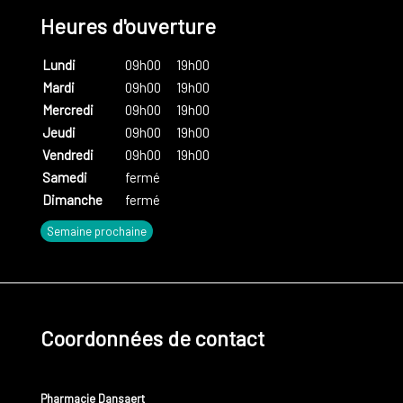
objectifs. Peu à peu, elle n'exprime plus aucune émotion ou
Heures d'ouverture
sensation, n'éprouve plus les mêmes plaisirs qu'auparavant
...
Lundi
09h00
19h00
Cet état de
tension persistant
nuit à notre système
Mardi
09h00
19h00
immunitaire et donc à notre santé. Les conséquences sont
Mercredi
09h00
19h00
parfois sérieuses : anxiété, dépression, agressivité,
Jeudi
09h00
19h00
maladies cardio-vasculaires, troubles musculaires et
Vendredi
09h00
19h00
articulaires etc.
Samedi
fermé
Dimanche
fermé
Semaine prochaine
Coordonnées de contact
Pharmacie Dansaert