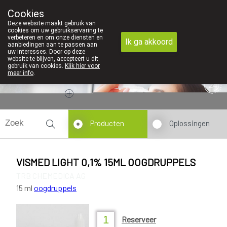
ijk contact in de apotheek zeer belangrijk, vandaar dat wij geen pr
Cookies
Apotheek Dansaert
Deze website maakt gebruik van
02/5135502
cookies om uw gebruikservaring te
verbeteren en om onze diensten en
Ik ga akkoord
aanbiedingen aan te passen aan
uw interesses. Door op deze
website te blijven, accepteert u dit
gebruik van cookies.
Klik hier voor
meer info
.
Vandaag
Nu
gesloten
Producten
Oplossingen
VISMED LIGHT 0,1% 15ML OOGDRUPPELS
TRB CHEMEDICA AG
15 ml
oogdruppels
Reserveer