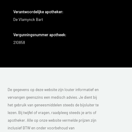
Verantwoordelijke apotheker:
De Vlamynck Bart
Vergunningsnummer apotheek:
210858
De gegevens op deze website zijn louter informatief en
vervangen geenszins een medisch advies. Je dient bij
het gebruik van geneesmiddelen steeds de bijsluiter te
lezen. Bij twijfel of vragen, raadpleeg steeds je arts of
apotheker. Alle op onze website vermelde prijzen zijn
inclusief BTW en onder voorbehoud van