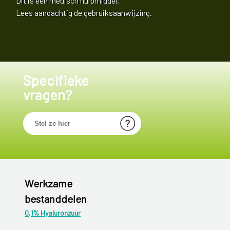
Dit is een medisch hulpmiddel.
Lees aandachtig de gebruiksaanwijzing.
Specifieke
vragen?
Werkzame
bestanddelen
0,1% Hyaluronzuur