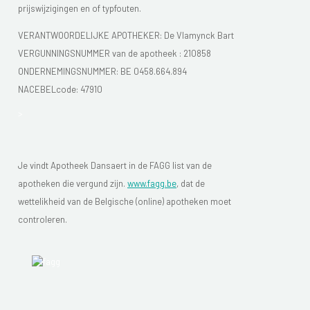
prijswijzigingen en of typfouten.
VERANTWOORDELIJKE APOTHEKER: De Vlamynck Bart
VERGUNNINGSNUMMER van de apotheek :
210858
ONDERNEMINGSNUMMER:
BE 0458.664.894
NACEBELcode: 47910
>
Je vindt Apotheek Dansaert in de FAGG list van de
apotheken die vergund zijn.
www.fagg.be
, dat de
wettelikheid van de Belgische (online) apotheken moet
controleren.