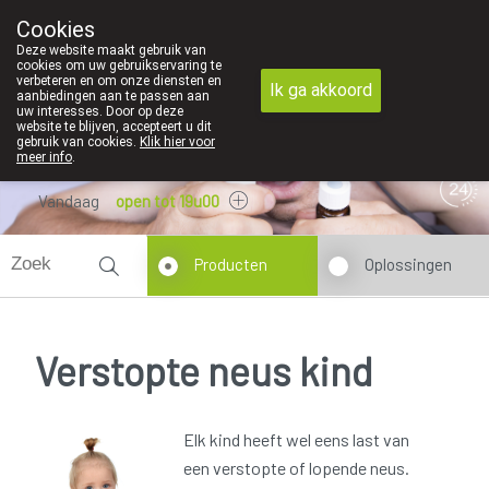
en persoonlijk contact in de apotheek zeer belangrijk, vandaar dat 
Cookies
Apotheek Dansaert
Deze website maakt gebruik van
02/5135502
cookies om uw gebruikservaring te
verbeteren en om onze diensten en
Ik ga akkoord
aanbiedingen aan te passen aan
uw interesses. Door op deze
website te blijven, accepteert u dit
gebruik van cookies.
Klik hier voor
meer info
.
Vandaag
open tot 19u00
Producten
Oplossingen
Verstopte neus kind
Elk kind heeft wel eens last van
een verstopte of lopende neus.